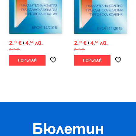
2.
€
/
4.
лв.
2.
€
/
4.
лв.
30
50
30
50
2.
€
2.
€
56
56
ПОРЪЧАЙ
ПОРЪЧАЙ
Бюлетин