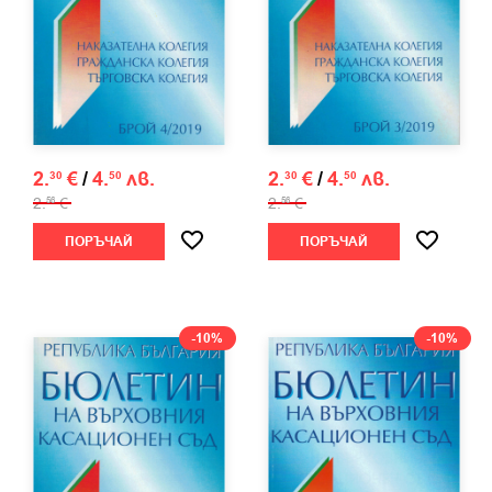
2.
€
/
4.
лв.
2.
€
/
4.
лв.
30
50
30
50
2.
€
2.
€
56
56
ПОРЪЧАЙ
ПОРЪЧАЙ
-10%
-10%