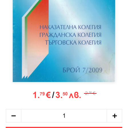
1.
€
/
3.
лв.
2.
€
79
50
56