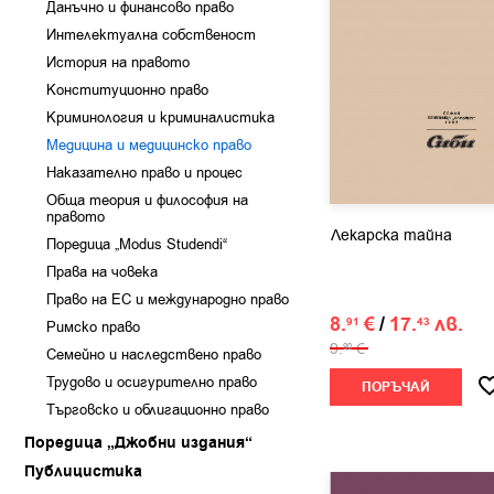
Данъчно и финансово право
Интелектуална собственост
История на правото
Конституционно право
Криминология и криминалистика
Медицина и медицинско право
Наказателно право и процес
Обща теория и философия на
правото
Лекарска тайна
Поредица „Modus Studendi“
Права на човека
Право на ЕС и международно право
8.
€
/
17.
лв.
91
43
Римско право
9.
€
90
Семейно и наследствено право
Трудово и осигурително право
ПОРЪЧАЙ
Търговско и облигационно право
Поредица „Джобни издания“
Публицистика