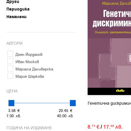
Други
Периодика
Намалени
АВТОРИ
Деян Йорданов
Иван Москов
Мариела Деливерска
Мария Шаркова
ЦЕНА
Генетична дискрими
3.
58
€
20.
45
€
7.
00
лв.
40.
00
лв.
8.
€
/
17.
лв.
74
09
ГОДИНА НА ИЗДАВАНЕ