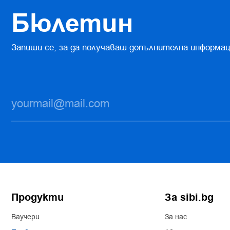
Бюлетин
Запиши се, за да получаваш допълнителна информац
Продукти
За sibi.bg
Ваучери
За нас