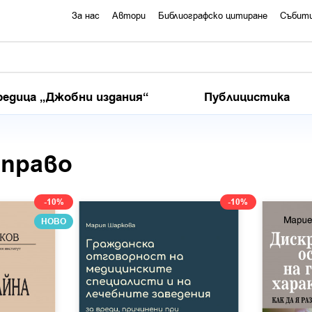
За нас
Автори
Библиографско цитиране
Събит
редица „Джобни издания“
Публицистика
 право
-10%
-10%
НОВО