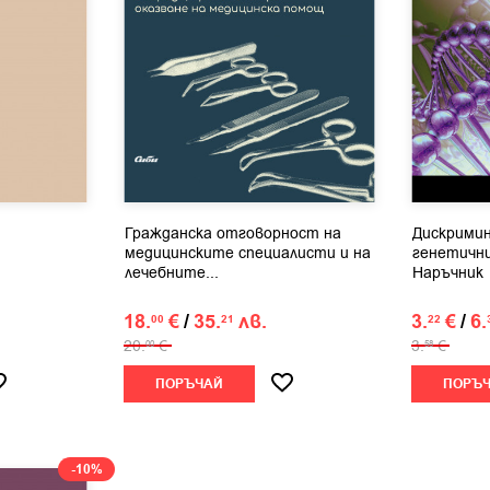
Гражданска отговорност на
Дискримин
медицинските специалисти и на
генетични
лечебните...
Наръчник
18.
€
/
35.
лв.
3.
€
/
6.
00
21
22
20.
€
3.
€
00
58
ПОРЪЧАЙ
ПОРЪ
-10%