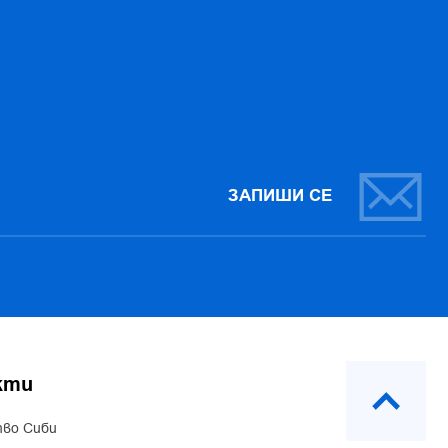
ЗАПИШИ СЕ
кти
во Сиби