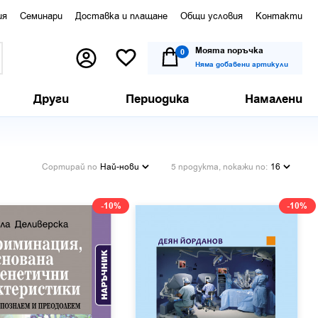
ия
Семинари
Доставка и плащане
Общи условия
Контакти
Моята поръчка
0
Няма добавени артикули
Други
Периодика
Намалени
Сортирай по
Най-нови
5 продукта, покажи по:
16
-10%
-10%