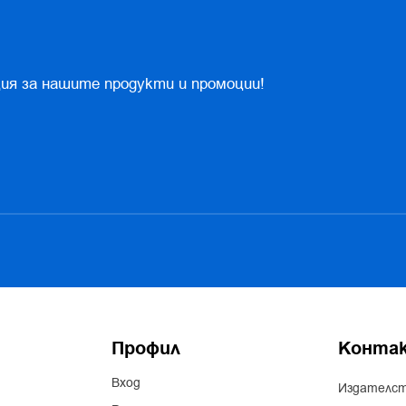
ия за нашите продукти и промоции!
Профил
Конта
Вход
Издателст