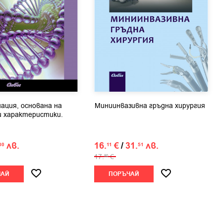
ация, основана на
Миниинвазивна гръдна хирургия
 характеристики.
лв.
16.
€
/
31.
лв.
30
11
51
17.
€
90
ЧАЙ
ПОРЪЧАЙ