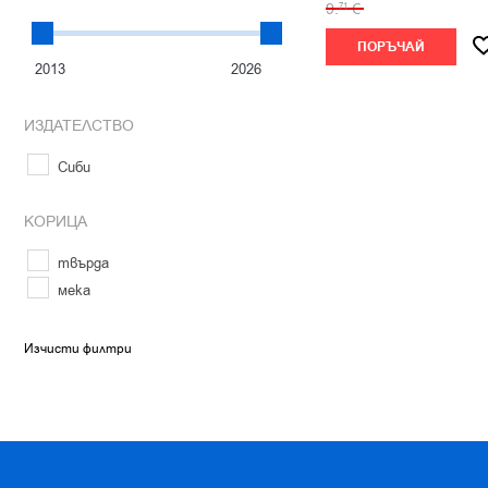
9.
€
71
ПОРЪЧАЙ
ИЗДАТЕЛСТВО
Сиби
КОРИЦА
твърда
мека
Изчисти филтри