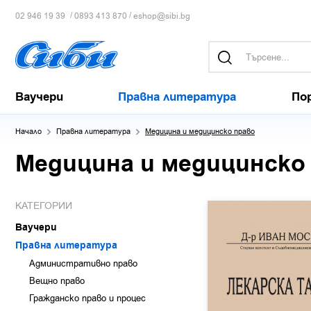
/
/
02 946 19 39
0893 413 870
eshop@sibi.bg
Ваучери
Правна литература
По
Начало
Правна литература
Медицина и медицинско право
Медицина и медицинско
КАТЕГОРИИ
Ваучери
Правна литература
Административно право
Вещно право
Гражданско право и процес