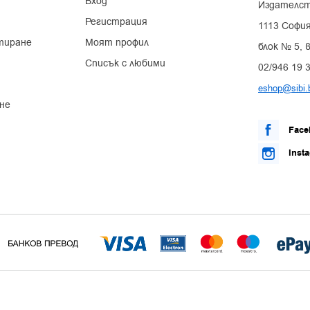
Вход
Издателст
Регистрация
1113 София
тиране
Моят профил
блок № 5, в
Списък с любими
02/946 19 
eshop@sibi.
не
Face
Inst