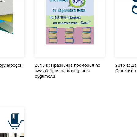
ждународен
2015 г.: Празнична промоция по
2015 г.: Д
случай Деня на народните
Столична
будители