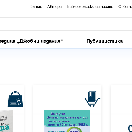
За нас
Автори
Библиографско цитиране
Събит
редица „Джобни издания“
Публицистика