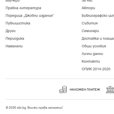
Ваучери
За нас
Правна литература
Автори
Поредица „Джобни издания“
Библиографско ци
Публицистика
Събития
Други
Семинари
Периодика
Доставка и плаща
Намалени
Общи условия
Лични данни
Контакти
ОПИК 2014-2020
© 2026 sibi.bg. Всички права запазени!