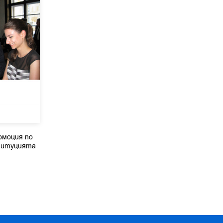
ромоция по
ституцията