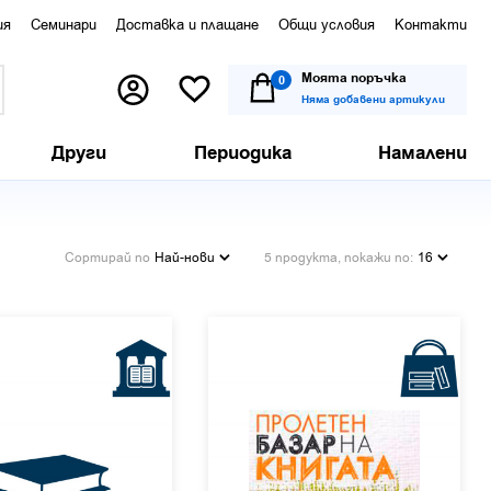
ия
Семинари
Доставка и плащане
Общи условия
Контакти
Моята поръчка
0
Няма добавени артикули
Други
Периодика
Намалени
Сортирай по
Най-нови
5 продукта, покажи по:
16