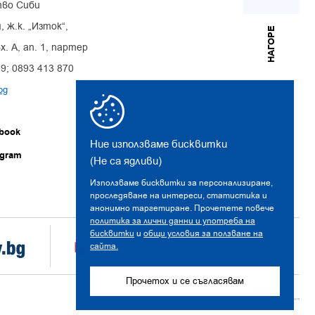
во Сиби
, ж.к. „Изток“,
НАГОРЕ
х. А, ап. 1, партер
39; 0893 413 870
bg
book
Ние използваме бисквитки
agram
(Не са ядливи)
Използваме бисквитки за персонализиране,
проследяване на интереси, статистика и
анонимно таргетиране. Прочетете повече
политика за лични данни и употреба на
бисквитки
и
общи условия за ползване на
сайта.
Прочетох и се съгласявам
Дизайн и разработка от