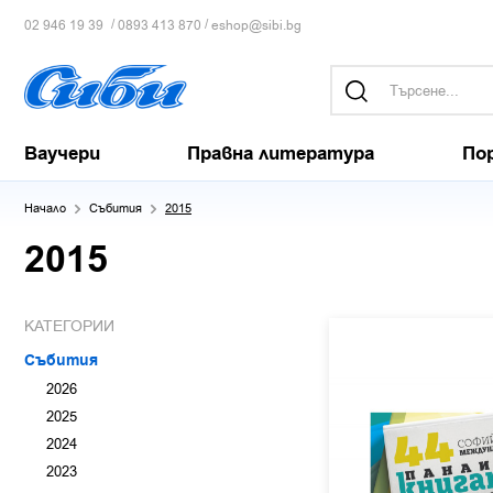
/
/
02 946 19 39
0893 413 870
eshop@sibi.bg
Ваучери
Правна литература
По
Начало
Събития
2015
2015
КАТЕГОРИИ
Събития
2026
2025
2024
2023