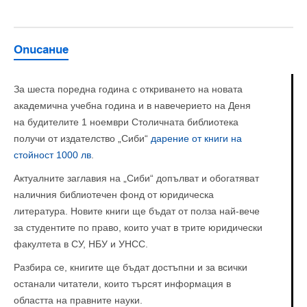
Описание
За шеста поредна година с откриването на новата
академична учебна година и в навечерието на Деня
на будителите 1 ноември Столичната библиотека
получи от издателство „Сиби“
дарение от книги на
стойност 1000 лв
.
Актуалните заглавия на „Сиби“ допълват и обогатяват
наличния библиотечен фонд от юридическа
литература. Новите книги ще бъдат от полза най-вече
за студентите по право, които учат в трите юридически
факултета в СУ, НБУ и УНСС.
Разбира се, книгите ще бъдат достъпни и за всички
останали читатели, които търсят информация в
областта на правните науки.