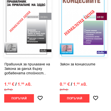
Правилник за прилагане на
Закон за концесиите
Закона за данък върху
добавената стойност...
1.
€
/
1.
лв.
0.
€
/
1.
лв.
02
99
51
00
6.
€
2.
€
08
51
ПОРЪЧАЙ
ПОРЪЧАЙ