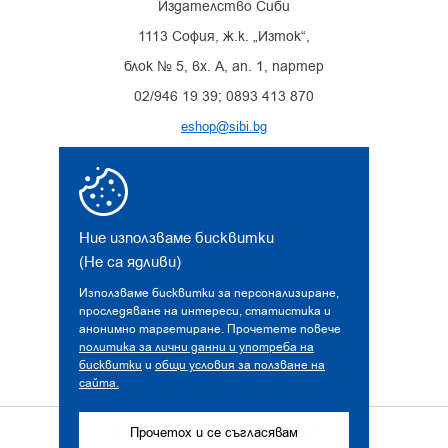
Издателство Сиби
1113 София, ж.к. „Изток“,
блок № 5, вх. А, ап. 1, партер
02/946 19 39; 0893 413 870
eshop@sibi.bg
Facebook
Instagram
Ние използваме бисквитки
(Не са ядливи)
Използваме бисквитки за персонализиране,
проследяване на интереси, статистика и
анонимно таргетиране. Прочетете повече
политика за лични данни и употреба на
бисквитки
и
общи условия за ползване на
сайта.
© 2026 sibi.bg. Всички права запазени!
Прочетох и се съгласявам