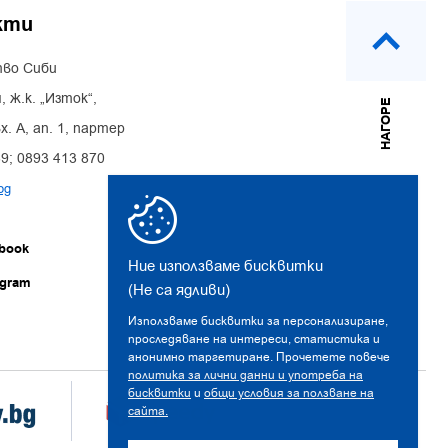
кти
во Сиби
, ж.к. „Изток“,
НАГОРЕ
х. А, ап. 1, партер
39; 0893 413 870
bg
book
Ние използваме бисквитки
agram
(Не са ядливи)
Използваме бисквитки за персонализиране,
проследяване на интереси, статистика и
анонимно таргетиране. Прочетете повече
политика за лични данни и употреба на
бисквитки
и
общи условия за ползване на
сайта.