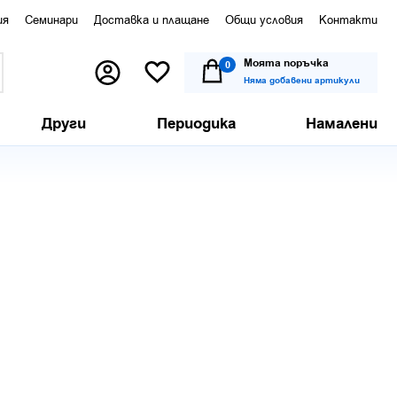
ия
Семинари
Доставка и плащане
Общи условия
Контакти
Моята поръчка
0
Няма добавени артикули
Други
Периодика
Намалени