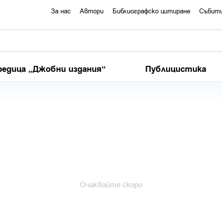
За нас
Автори
Библиографско цитиране
Събит
редица „Джобни издания“
Публицистика
Очаквайте скоро