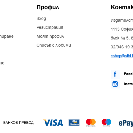
Профил
Конта
Вход
Издателст
Регистрация
1113 София
тиране
Моят профил
блок № 5, в
Списък с любими
02/946 19 
eshop@sibi.
не
Face
Inst