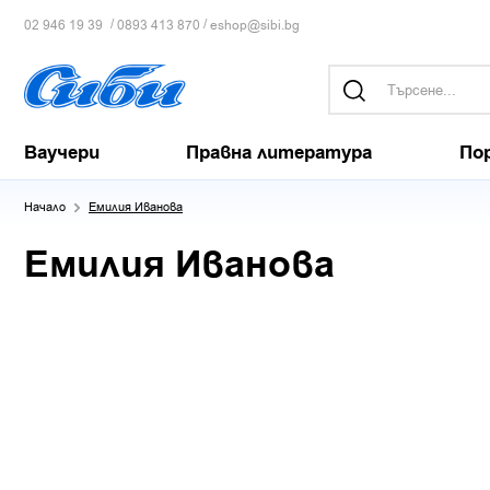
/
/
02 946 19 39
0893 413 870
eshop@sibi.bg
Ваучери
Правна литература
По
Начало
Емилия Иванова
Емилия Иванова