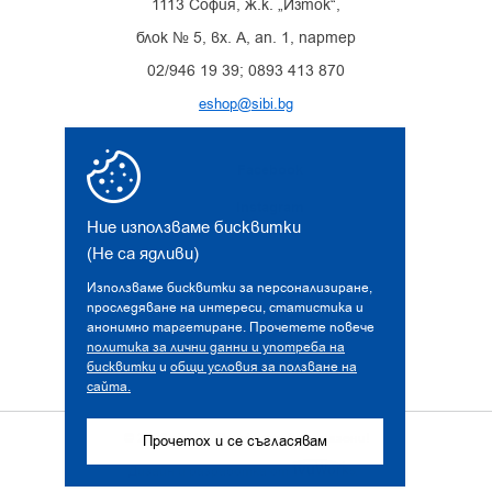
1113 София, ж.к. „Изток“,
блок № 5, вх. А, ап. 1, партер
02/946 19 39; 0893 413 870
eshop@sibi.bg
Facebook
Instagram
Ние използваме бисквитки
(Не са ядливи)
Използваме бисквитки за персонализиране,
проследяване на интереси, статистика и
анонимно таргетиране. Прочетете повече
политика за лични данни и употреба на
бисквитки
и
общи условия за ползване на
сайта.
© 2026 sibi.bg. Всички права запазени!
Прочетох и се съгласявам
Дизайн и разработка от