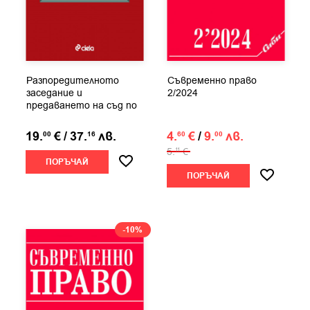
Разпоредителното
Съвременно право
заседание и
2/2024
предаването на съд по
НПК
19.
€
/
37.
лв.
4.
€
/
9.
лв.
00
16
60
00
5.
€
11
ПОРЪЧАЙ
ПОРЪЧАЙ
-10%