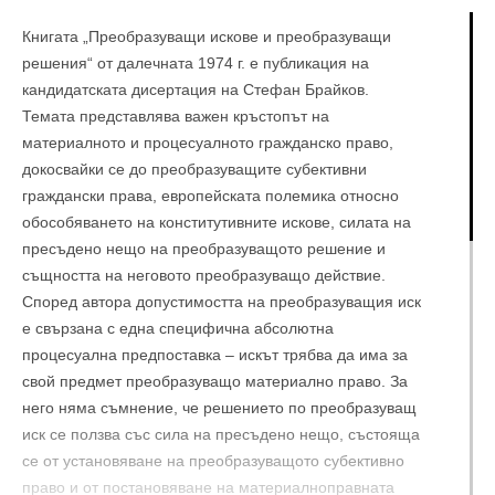
Книгата „Преобразуващи искове и преобразуващи
решения“ от далечната 1974 г. е публикация на
кандидатската дисертация на Стефан Брайков.
Темата представлява важен кръстопът на
материалното и процесуалното гражданско право,
докосвайки се до преобразуващите субективни
граждански права, европейската полемика относно
обособяването на конститутивните искове, силата на
пресъдено нещо на преобразуващото решение и
същността на неговото преобразуващо действие.
Според автора допустимостта на преобразуващия иск
е свързана с една специфична абсолютна
процесуална предпоставка – искът трябва да има за
свой предмет преобразуващо материално право. За
него няма съмнение, че решението по преобразуващ
иск се ползва със сила на пресъдено нещо, състояща
се от установяване на преобразуващото субективно
право и от постановяване на материалноправната