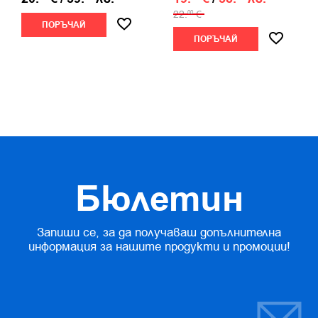
22.
€
00
ПОРЪЧАЙ
ПОРЪЧАЙ
Бюлетин
Запиши се, за да получаваш допълнителна
информация за нашите продукти и промоции!