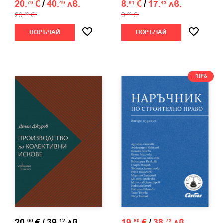
20.
€
/
40.
лв.
8.
€
/
17.
лв.
70
49
91
43
23.
€
9.
€
00
90
ПОРЪЧАЙ
ПОРЪЧАЙ
-10%
20.
€
/
39.
лв.
19.
€
/
38.
лв.
00
12
80
73