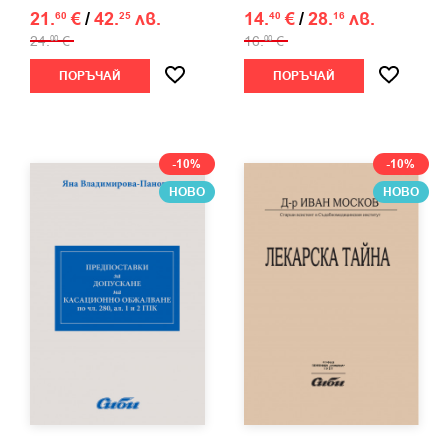
21.
€
/
42.
лв.
14.
€
/
28.
лв.
60
25
40
16
24.
€
16.
€
00
00
ПОРЪЧАЙ
ПОРЪЧАЙ
-10%
-10%
НОВО
НОВО