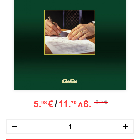
5.
€
/
11.
лв.
6.
€
98
70
65