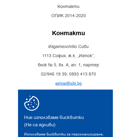
Контакти
ОПИК 2014-2020
Контакти
Издателство Сиби
1113 София, ж.к. „Изток“,
блок № 5, вх. А, ап. 1, партер
02/946 19 39; 0893 413 870
eshop@sibi.bg
Facebook
Instagram
Ние използваме бисквитки
(Не са ядливи)
Използваме бисквитки за персонализиране,