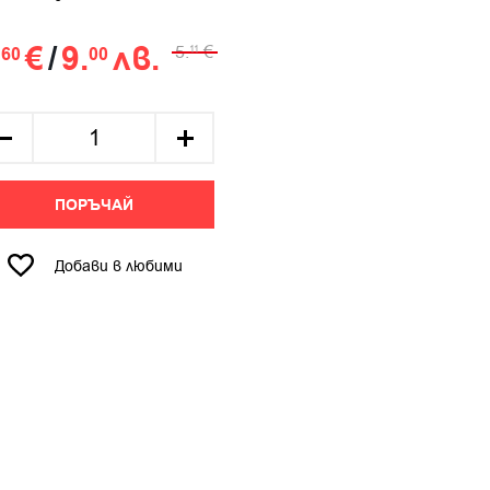
.
€
/
9.
лв.
5.
€
60
00
11
ПОРЪЧАЙ
Добави в любими