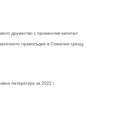
овото дружество с променлив капитал
азателното правосъдие в Сомалия срещу
вна литература за 2022 г.