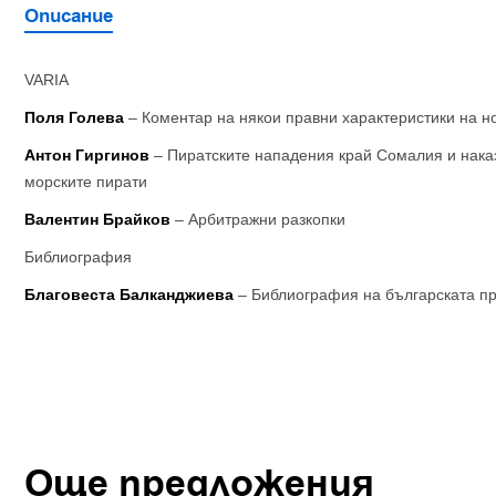
Описание
VARIA
Поля Голева
– Коментар на някои правни характеристики на н
Антон Гиргинов
– Пиратските нападения край Сомалия и нак
морските пирати
Валентин Брайков
– Арбитражни разкопки
Библиография
Благовеста Балканджиева
– Библиография на българската пра
Още предложения