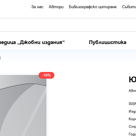
За нас
Автори
Библиографско цитиране
Събит
редица „Джобни издания“
Публицистика
4
-10%
Ю
Авт
ISS
Изд
Кор
Стр
Год