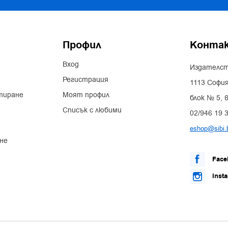
Профил
Конта
Вход
Издателст
Регистрация
1113 София
тиране
Моят профил
блок № 5, в
Списък с любими
02/946 19 
eshop@sibi.
не
Face
Inst