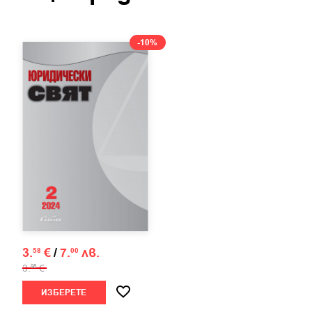
-10%
3.
€
/
7.
лв.
58
00
3.
€
98
ИЗБЕРЕТЕ