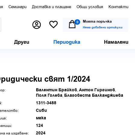
ия
Семинари
Доставка и плащане
Общи условия
Контакти
Моята поръчка
0
Няма добавени артикули
Други
Периодика
Намалени
ридически свят 1/2024
Валентин Брайков
Антон Гиргинов
ор:
Поля Голева
Благовеста Балканджиева
1311-3488
N:
Сиби
ателство:
мека
ица:
124
аници:
2024
ина на издаване: