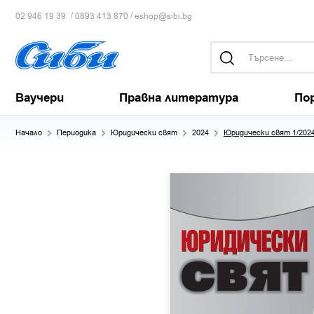
/
/
02 946 19 39
0893 413 870
eshop@sibi.bg
Ваучери
Правна литература
По
Начало
Периодика
Юридически свят
2024
Юридически свят 1/202