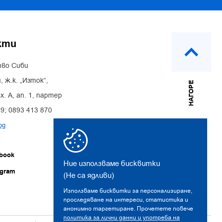
кти
во Сиби
, ж.к. „Изток“,
НАГОРЕ
х. А, ап. 1, партер
39; 0893 413 870
bg
book
Ние използваме бисквитки
agram
(Не са ядливи)
Използваме бисквитки за персонализиране,
проследяване на интереси, статистика и
анонимно таргетиране. Прочетете повече
политика за лични данни и употреба на