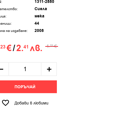
1311-2880
N:
Сиела
ателство:
мека
ица:
44
аници:
2008
ина на издаване:
.
€
/
2.
лв.
1.
€
23
41
53
ПОРЪЧАЙ
Добави в любими