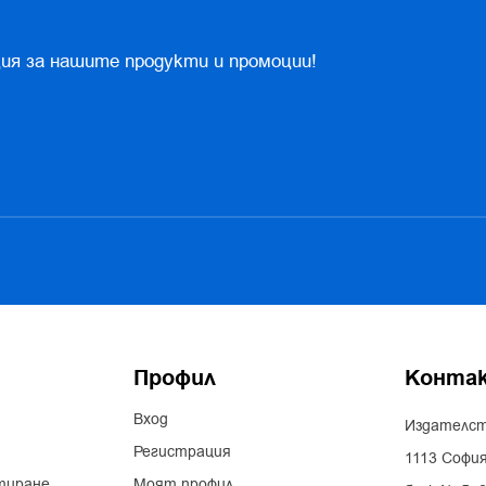
ия за нашите продукти и промоции!
Профил
Конта
Вход
Издателст
Регистрация
1113 София
тиране
Моят профил