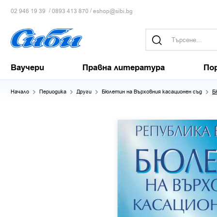
/
/
02 946 19 39
0893 413 870
eshop@sibi.bg
Ваучери
Правна литература
По
Начало
Периодика
Други
Бюлетин на Върховния касационен съд
Б