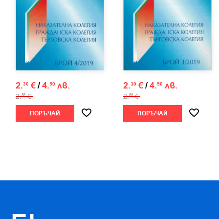
2.
€
/
4.
лв.
2.
€
/
4.
лв.
30
50
30
50
2.
€
2.
€
56
56
ПОРЪЧАЙ
ПОРЪЧАЙ