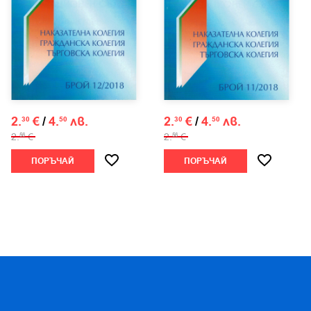
2.
€
/
4.
лв.
2.
€
/
4.
лв.
30
50
30
50
2.
€
2.
€
56
56
ПОРЪЧАЙ
ПОРЪЧАЙ