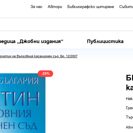
За нас
Автори
Библиографско цитиране
Събит
редица „Джобни издания“
Публицистика
юлетин на Върховния касационен съд. Бр. 12/2007
-20%
Б
к
Нак
Гра
Тър
Авт