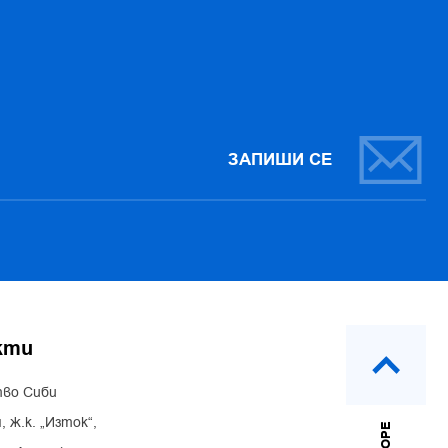
ЗАПИШИ СЕ
кти
во Сиби
, ж.к. „Изток“,
НАГОРЕ