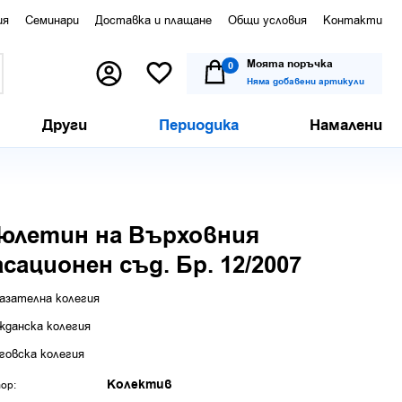
ия
Семинари
Доставка и плащане
Общи условия
Контакти
Моята поръчка
0
Няма добавени артикули
Други
Периодика
Намалени
юлетин на Върховния
асационен съд. Бр. 12/2007
азателна колегия
жданска колегия
говска колегия
Колектив
ор: