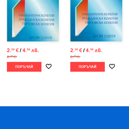
2.
€
/
4.
лв.
2.
€
/
4.
лв.
30
50
30
50
2.
€
2.
€
56
56
ПОРЪЧАЙ
ПОРЪЧАЙ