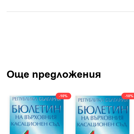
Още предложения
-10%
-10%