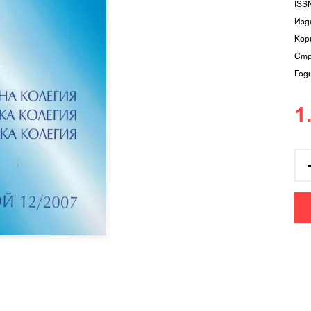
ISS
Изд
Кор
Стр
Год
1