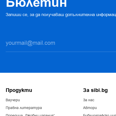
Бюлетин
Запиши се, за да получаваш допълнителна информац
Продукти
За sibi.bg
Ваучери
За нас
Правна литература
Автори
Поредица „Джобни издания“
Библиографско ци