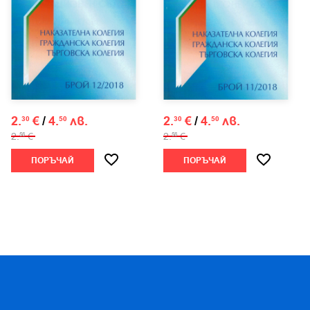
2.
€
/
4.
лв.
2.
€
/
4.
лв.
30
50
30
50
2.
€
2.
€
56
56
ПОРЪЧАЙ
ПОРЪЧАЙ