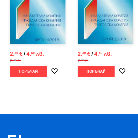
2.
€
/
4.
лв.
2.
€
/
4.
лв.
30
50
30
50
2.
€
2.
€
56
56
ПОРЪЧАЙ
ПОРЪЧАЙ