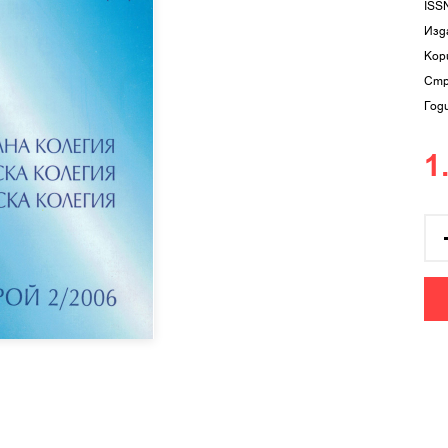
ISS
Изд
Кор
Стр
Год
1