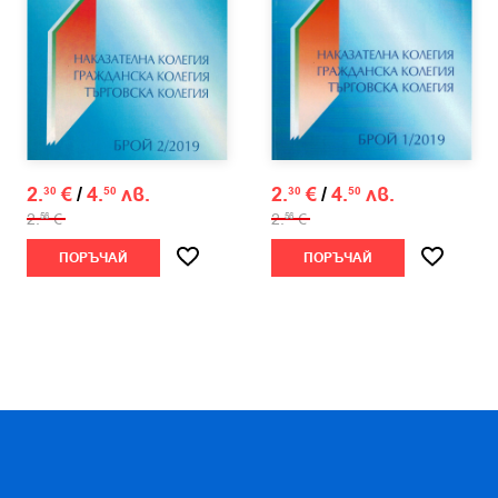
2.
€
/
4.
лв.
2.
€
/
4.
лв.
30
50
30
50
2.
€
2.
€
56
56
ПОРЪЧАЙ
ПОРЪЧАЙ