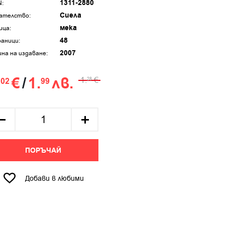
1311-2880
N:
Сиела
ателство:
мека
ица:
48
аници:
2007
ина на издаване:
.
€
/
1.
лв.
1.
€
02
99
28
ПОРЪЧАЙ
Добави в любими