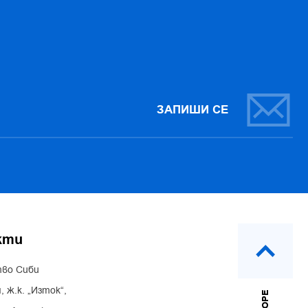
ЗАПИШИ СЕ
кти
во Сиби
, ж.к. „Изток“,
НАГОРЕ