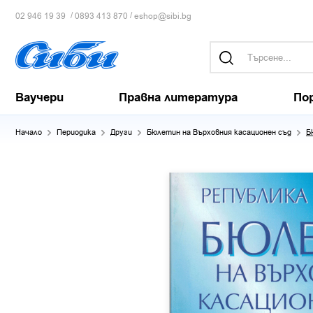
/
/
02 946 19 39
0893 413 870
eshop@sibi.bg
Ваучери
Правна литература
По
Начало
Периодика
Други
Бюлетин на Върховния касационен съд
Б