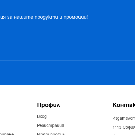
ия за нашите продукти и промоции!
Профил
Конта
Вход
Издателст
Регистрация
1113 София
тиране
Моят профил