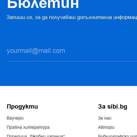
Бюлетин
Запиши се, за да получаваш допълнителна информац
Продукти
За sibi.bg
Ваучери
За нас
Правна литература
Автори
Поредица „Джобни издания“
Библиографско ци