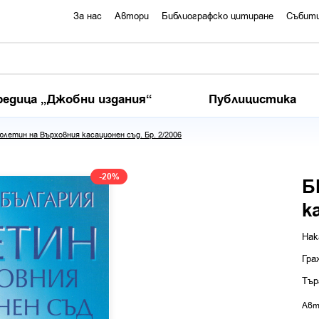
За нас
Автори
Библиографско цитиране
Събит
редица „Джобни издания“
Публицистика
юлетин на Върховния касационен съд. Бр. 2/2006
-20%
Б
к
Нак
Гра
Тър
Авт