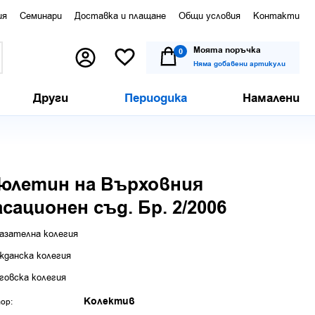
ия
Семинари
Доставка и плащане
Общи условия
Контакти
Моята поръчка
0
Няма добавени артикули
Други
Периодика
Намалени
юлетин на Върховния
асационен съд. Бр. 2/2006
азателна колегия
жданска колегия
говска колегия
Колектив
ор: