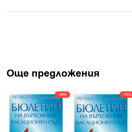
Още предложения
-10%
-10%