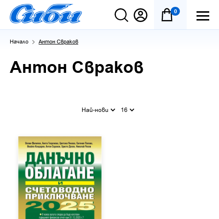
0
Начало
Антон Свраков
Антон Свраков
Най-нови
16