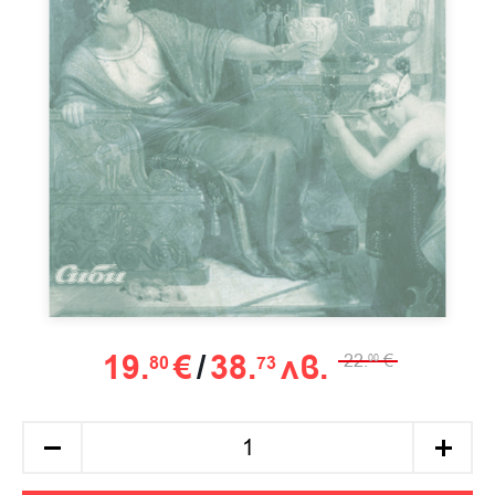
19.
€
/
38.
лв.
22.
€
80
73
00