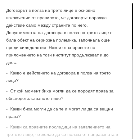
Договорът в полза на трето лице е основно
изключение от правилото, че договорът поражда
действие само между страните по него.
Допустимостта на договора в полза на трето лице е
била обект на сериозна полемика, започнала още
преди хилядолетия. Някои от споровете по
приложението на този институт продължават и до
днес:
- Какво е действието на договора в полза на трето
лице?
- От кой момент биха могли да се породят права за
облагодетелстваното лице?
- Какви биха могли да са те и могат ли да са вещни
права?
- Какви са правните последици на заявлението на
третото лице, че желае да се ползва от направената в