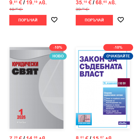
9.
€
/
19.
лв.
35.
€
/
68.
лв.
81
19
10
65
10.
€
39.
€
90
00
ПОРЪЧАЙ
ПОРЪЧАЙ
-10%
-10%
НОВО
ОЧАКВАЙТЕ
7.
€
/
14.
лв.
8.
€
/
15.
лв.
20
08
01
67