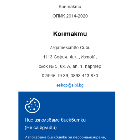
Контакти
ОПИК 2014-2020
Контакти
Издателство Сиби
1113 София, ж.к. „Изток“,
блок № 5, вх. А, ап. 1, партер
02/946 19 39; 0893 413 870
eshop@sibi.bg
Facebook
Instagram
Ние използваме бисквитки
(Не са ядливи)
Използваме бисквитки за персонализиране,