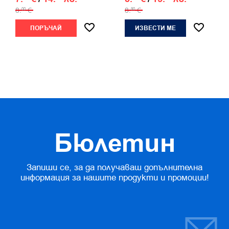
8.
€
8.
€
00
90
ПОРЪЧАЙ
ИЗВЕСТИ МЕ
Бюлетин
Запиши се, за да получаваш допълнителна
информация за нашите продукти и промоции!