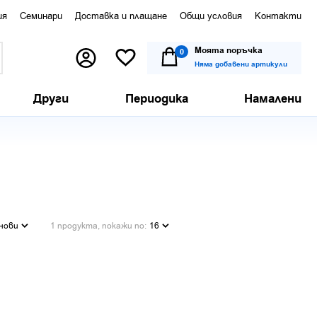
ия
Семинари
Доставка и плащане
Общи условия
Контакти
Моята поръчка
0
Няма добавени артикули
Други
Периодика
Намалени
нови
1 продукта, покажи по:
16