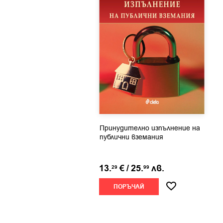
Принудително изпълнение на
публични вземания
13.
€
/
25.
лв.
29
99
ПОРЪЧАЙ