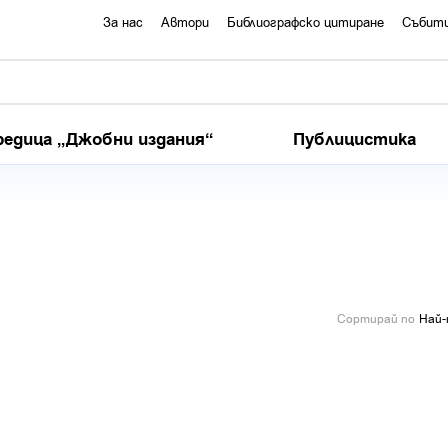
За нас
Автори
Библиографско цитиране
Събит
редица „Джобни издания“
Публицистика
Сортирай по
Най-