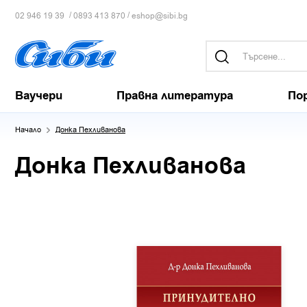
/
/
02 946 19 39
0893 413 870
eshop@sibi.bg
Ваучери
Правна литература
По
Начало
Донка Пехливанова
Донка Пехливанова