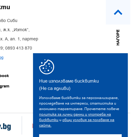
кти
во Сиби
, ж.к. „Изток“,
НАГОРЕ
х. А, ап. 1, партер
39; 0893 413 870
bg
book
Ние използваме бисквитки
agram
(Не са ядливи)
Използваме бисквитки за персонализиране,
проследяване на интереси, статистика и
анонимно таргетиране. Прочетете повече
политика за лични данни и употреба на
бисквитки
и
общи условия за ползване на
сайта.