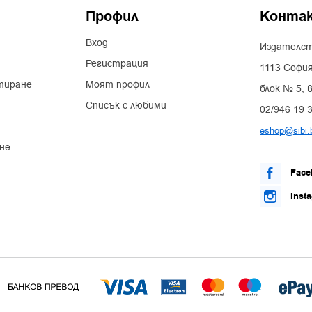
Профил
Конта
Вход
Издателст
Регистрация
1113 София
тиране
Моят профил
блок № 5, в
Списък с любими
02/946 19 
eshop@sibi.
не
Face
Inst