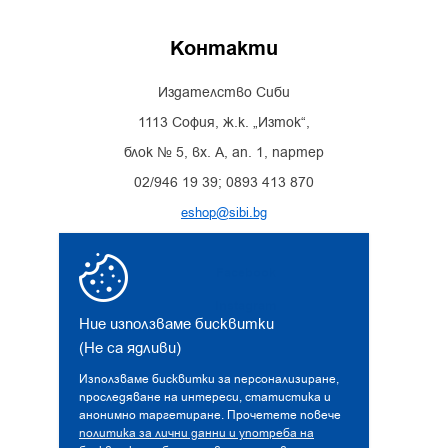
Контакти
Издателство Сиби
1113 София, ж.к. „Изток“,
блок № 5, вх. А, ап. 1, партер
02/946 19 39; 0893 413 870
eshop@sibi.bg
Facebook
Instagram
Ние използваме бисквитки
(Не са ядливи)
Използваме бисквитки за персонализиране,
проследяване на интереси, статистика и
анонимно таргетиране. Прочетете повече
политика за лични данни и употреба на