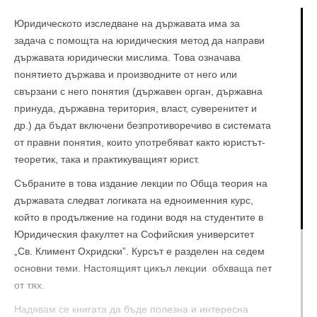
Юридическото изследване на държавата има за
задача с помощта на юридическия метод да направи
държавата юридически мислима. Това означава
понятието държава и производните от него или
свързани с него понятия (държавен орган, държавна
принуда, държавна територия, власт, суверенитет и
др.) да бъдат включени безпротиворечиво в системата
от правни понятия, които употребяват както юристът-
теоретик, така и практикуващият юрист.
Събраните в това издание лекции по Обща теория на
държавата следват логиката на едноименния курс,
който в продължение на години водя на студентите в
Юридическия факултет на Софийския университет
„Св. Климент Охридски”. Курсът е разделен на седем
основни теми. Настоящият цикъл лекции обхваща пет
от тях.
Надявам се книгата да бъде полезна и интересна