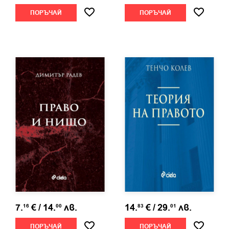
ПОРЪЧАЙ
ПОРЪЧАЙ
7.
€
/
14.
лв.
14.
€
/
29.
лв.
16
00
83
01
ПОРЪЧАЙ
ПОРЪЧАЙ