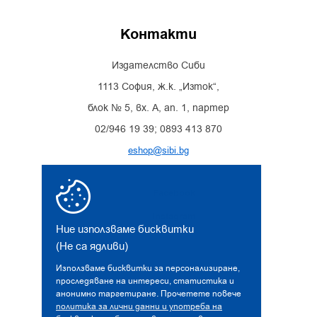
Контакти
Издателство Сиби
1113 София, ж.к. „Изток“,
блок № 5, вх. А, ап. 1, партер
02/946 19 39; 0893 413 870
eshop@sibi.bg
Facebook
Instagram
Ние използваме бисквитки
(Не са ядливи)
Използваме бисквитки за персонализиране,
проследяване на интереси, статистика и
анонимно таргетиране. Прочетете повече
политика за лични данни и употреба на