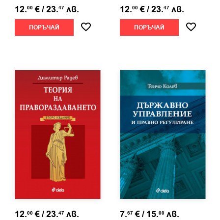
12.
€
/
23.
лв.
12.
€
/
23.
лв.
00
47
00
47
проф. д-р Даниел Вълчев
ПОРЪЧАЙ
ПОРЪЧАЙ
Даниел Вълчев
е български юрист и политик. Води
курсове по Обща теория на правото, Обща теория на
държавата, Политически и правни учения, Защита на
правата на човека и др. в СУ „Св. Климент Охридски“.
12.
€
/
23.
лв.
7.
€
/
15.
лв.
00
47
67
00