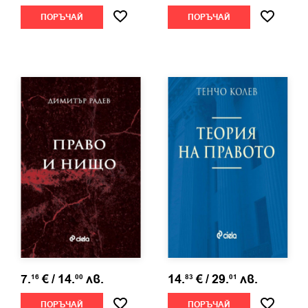
ПОРЪЧАЙ
ПОРЪЧАЙ
7.
€
/
14.
лв.
14.
€
/
29.
лв.
16
00
83
01
ПОРЪЧАЙ
ПОРЪЧАЙ