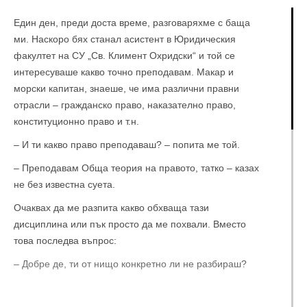
Един ден, преди доста време, разговаряхме с баща
ми. Наскоро бях станал асистент в Юридическия
факултет на СУ „Св. Климент Охридски“ и той се
интересуваше какво точно преподавам. Макар и
морски капитан, знаеше, че има различни правни
отрасли – гражданско право, наказателно право,
конституционно право и т.н.
– И ти какво право преподаваш? – попита ме той.
– Преподавам Обща теория на правото, татко – казах
не без известна суета.
Очаквах да ме разпита какво обхваща тази
дисциплина или пък просто да ме похвали. Вместо
това последва въпрос:
– Добре де, ти от нищо конкретно ли не разбираш?