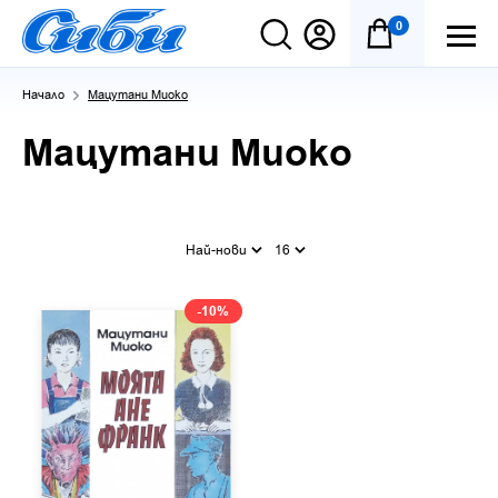
0
Начало
Мацутани Миоко
Мацутани Миоко
Най-нови
16
-10%