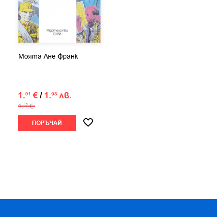
Моята Ане Франк
1.
€
/
1.
лв.
01
98
1.
€
12
ПОРЪЧАЙ