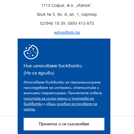
1113 София, ж.к. „Изток“,
блок № 5, вх. А, ап. 1, партер
02/946 19 39; 0893 413 870
eshop@sibi.bg
Facebook
Instagram
Ние използваме бисквитки
(Не са ядливи)
Използваме бисквитки за персонализиране,
проследяване на интереси, статистика и
анонимно таргетиране. Прочетете повече
политика за лични данни и употреба на
бисквитки
и
общи условия за ползване на
сайта.
© 2026 sibi.bg. Всички права запазени!
Прочетох и се съгласявам
Дизайн и разработка от