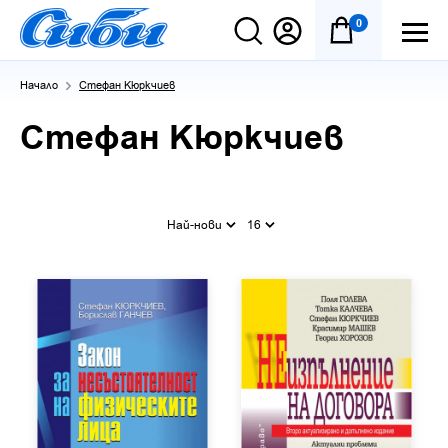
0
Начало
Стефан Кюркчиев
Стефан Кюркчиев
Най-нови
16