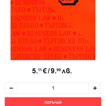
5.
€
/
9.
лв.
11
99
ПОРЪЧАЙ