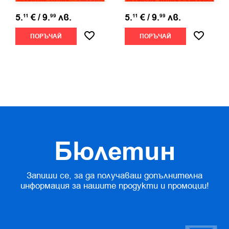
5.
€
/
9.
лв.
5.
€
/
9.
лв.
11
99
11
99
ПОРЪЧАЙ
ПОРЪЧАЙ
Бюлетин
Запиши се, за да получаваш допълнителна
информация за нашите продукти и промоции!