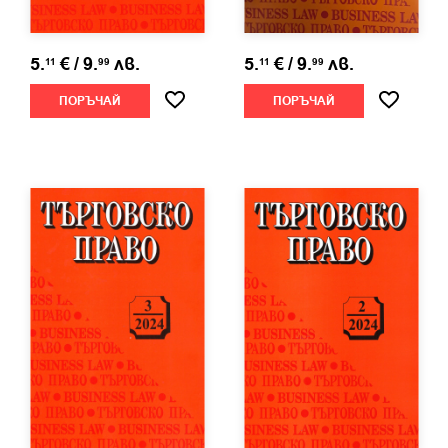
5.
€
/
9.
лв.
5.
€
/
9.
лв.
11
99
11
99
ПОРЪЧАЙ
ПОРЪЧАЙ