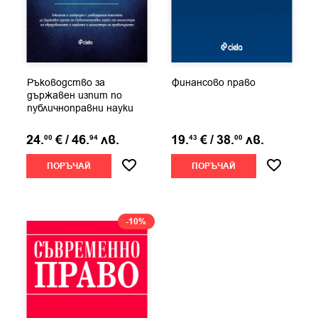
Ръководство за
Финансово право
държавен изпит по
публичноправни науки
24.
€
/
46.
лв.
19.
€
/
38.
лв.
00
94
43
00
ПОРЪЧАЙ
ПОРЪЧАЙ
-10%