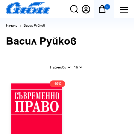
0
Начало
Васил Руйков
Васил Руйков
Най-нови
16
-10%