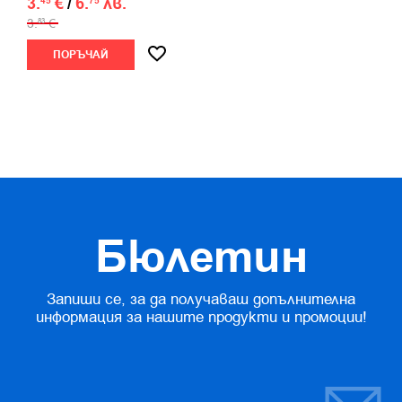
3.
€
/
6.
лв.
45
75
3.
€
83
ПОРЪЧАЙ
Бюлетин
Запиши се, за да получаваш допълнителна
информация за нашите продукти и промоции!