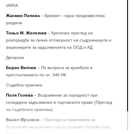
VARIA
Жасмин Попова
– Брекзит – една предизвестена
раздяла
Тоньо М. Железчев
– Критичен преглед на
разпоредби за лична отговорност на съдружниците и
акционерите за задълженията на ООД и АД
Дискусии
Борис Велчев
– По въпроса за кражбата и
престъплението по чл. 346 НК
Съдебна практика
Поля Голева
– Възражение за поредност при
солидарни задължения в търговското право (Преглед
на съдебната практика)
Васил Мръчков
– Преглед на практиката на
Върховния касационен съд по трудови спорове през