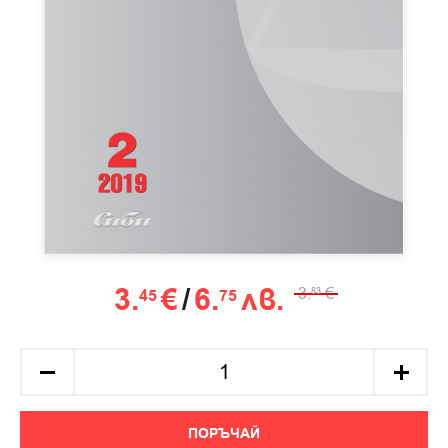
3.
€
/
6.
лв.
3.
€
45
75
83
ПОРЪЧАЙ