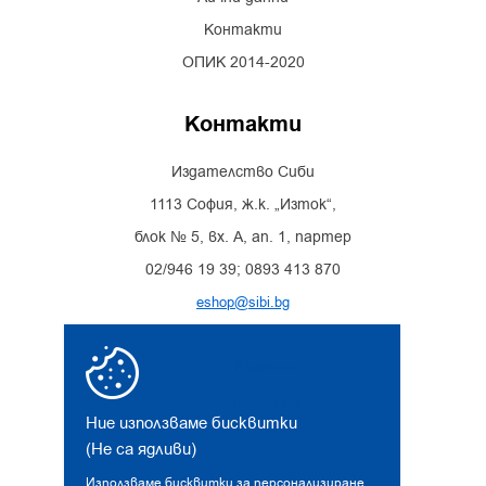
Контакти
ОПИК 2014-2020
Контакти
Издателство Сиби
1113 София, ж.к. „Изток“,
блок № 5, вх. А, ап. 1, партер
02/946 19 39; 0893 413 870
eshop@sibi.bg
Facebook
Instagram
Ние използваме бисквитки
(Не са ядливи)
Използваме бисквитки за персонализиране,