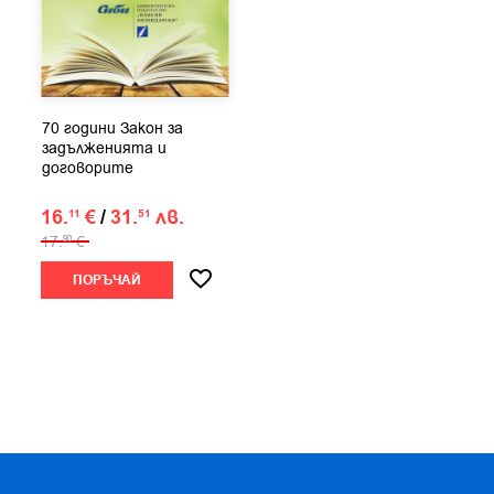
70 години Закон за
задълженията и
договорите
16.
€
/
31.
лв.
11
51
17.
€
90
ПОРЪЧАЙ