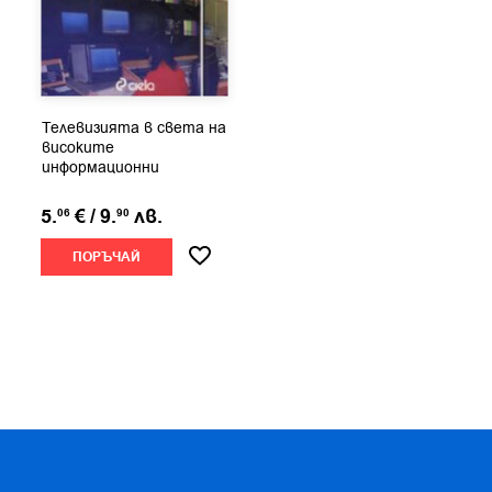
Телевизията в света на
високите
информационни
технологии
5.
€
/
9.
лв.
06
90
ПОРЪЧАЙ