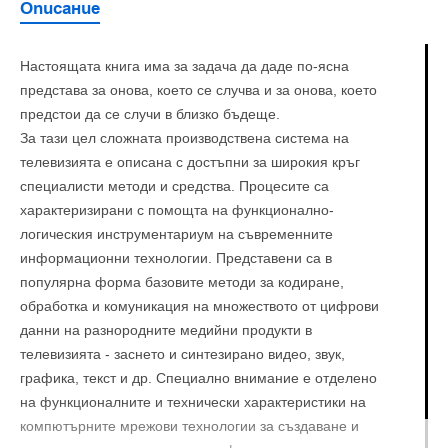
Описание
Настоящата книга има за задача да даде по-ясна
представа за онова, което се случва и за онова, което
предстои да се случи в близко бъдеще.
За тази цел сложната производствена система на
телевизията е описана с достъпни за широкия кръг
специалисти методи и средства. Процесите са
характеризирани с помощта на функционално-
логическия инструментариум на съвременните
информационни технологии. Представени са в
популярна форма базовите методи за кодиране,
обработка и комуникация на множеството от цифрови
данни на разнородните медийни продукти в
телевизията - заснето и синтезирано видео, звук,
графика, текст и др. Специално внимание е отделено
на функционалните и технически характеристики на
компютърните мрежови технологии за създаване и