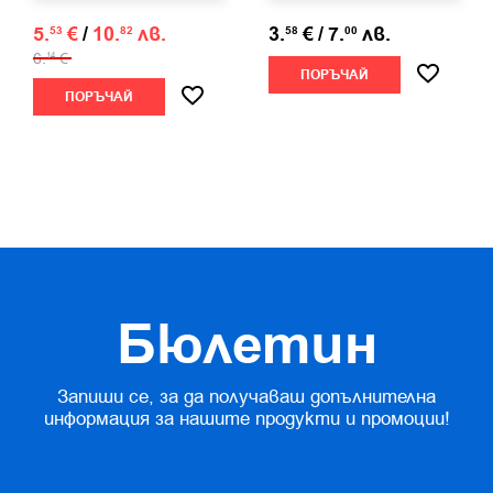
5.
€
/
10.
лв.
3.
€
/
7.
лв.
53
82
58
00
6.
€
14
ПОРЪЧАЙ
ПОРЪЧАЙ
Бюлетин
Запиши се, за да получаваш допълнителна
информация за нашите продукти и промоции!