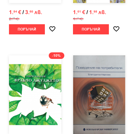
1.
€
/
3.
лв.
1.
€
/
1.
лв.
84
60
01
98
2.
€
1.
€
05
12
ПОРЪЧАЙ
ПОРЪЧАЙ
-10%