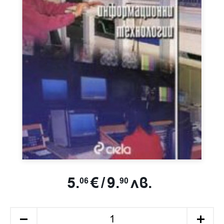
5.
€
/
9.
лв.
06
90