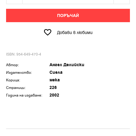
ПОРЪЧАЙ
Добави в любими
ISBN: 954-649-470-4
Ангел Делийски
Автор:
Сиела
Издателство:
мека
Корица:
226
Страници:
2002
Година на издаване: