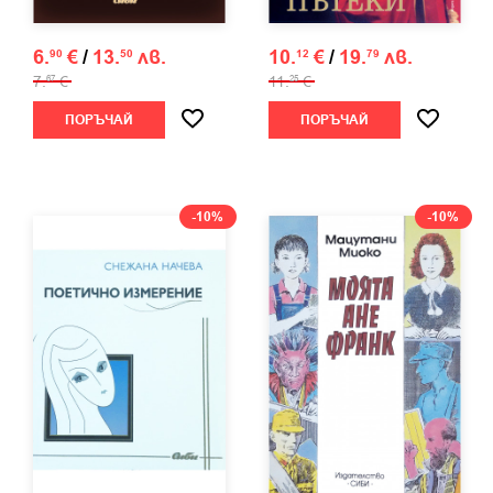
6.
€
/
13.
лв.
10.
€
/
19.
лв.
90
50
12
79
7.
€
11.
€
67
25
ПОРЪЧАЙ
ПОРЪЧАЙ
-10%
-10%