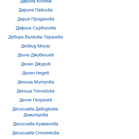
Дарина Косева
Дарина Павлова
Дария Проданова
Дафина Сърбинова
Дебора Вълкова-Терзиева
Дейвид Моузи
Делчо Джубелиев
Делян Джуров
Делян Недев
Деница Митрова
Деница Топчийска
Денчо Георгиев
Десислава Давидкова-
Димитрова
Десислава Кузманова
Десислава Стоянкова