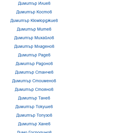
Димитър Илиев
Димитър Костов
Димитър Кюмюрджиев
Димитър Митев
Димитър Михайлов
Димитър Младенов
Димитър Радев
Димитър Радонов
Димитър Станчев
Димитър Стоименов
Димитър Стоянов
Димитър Танев
Димитър Токушев
Димитър Топузов
Димитър Ханев
Димо Господинов