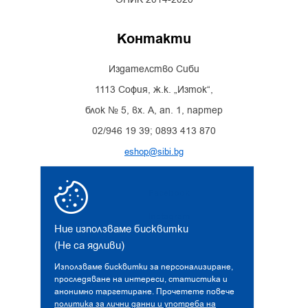
Контакти
Издателство Сиби
1113 София, ж.к. „Изток“,
блок № 5, вх. А, ап. 1, партер
02/946 19 39; 0893 413 870
eshop@sibi.bg
Facebook
Instagram
Ние използваме бисквитки
(Не са ядливи)
Използваме бисквитки за персонализиране,
проследяване на интереси, статистика и
анонимно таргетиране. Прочетете повече
политика за лични данни и употреба на