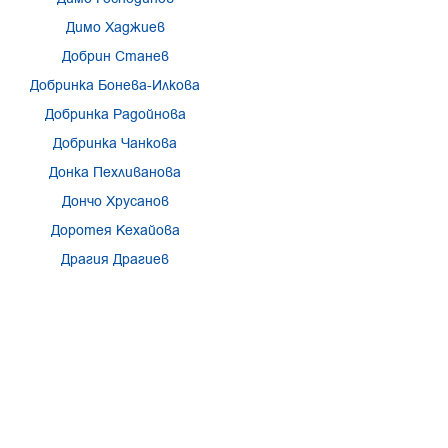
Димо Хаджиев
Добрин Станев
Добринка Бонева-Илкова
Добринка Радойнова
Добринка Чанкова
Донка Пехливанова
Дончо Хрусанов
Доротея Кехайова
Драгия Драгиев