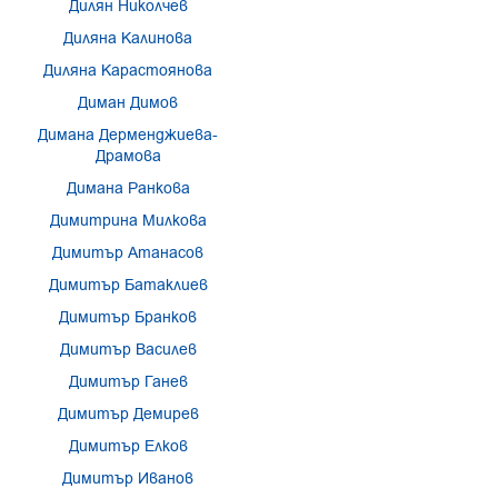
Дилян Николчев
Диляна Калинова
Диляна Карастоянова
Диман Димов
Димана Дерменджиева-
Драмова
Димана Ранкова
Димитрина Милкова
Димитър Атанасов
Димитър Батаклиев
Димитър Бранков
Димитър Василев
Димитър Ганев
Димитър Демирев
Димитър Елков
Димитър Иванов