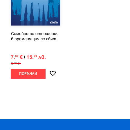
Семейните отношения
в променящия се свят
7.
€
/
15.
лв.
82
29
8.
€
69
ПОРЪЧАЙ