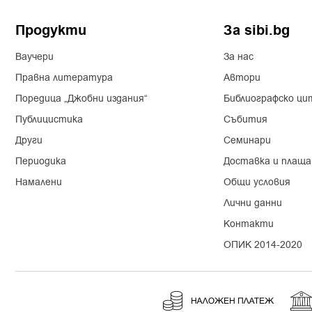
Продукти
За sibi.bg
Ваучери
За нас
Правна литература
Автори
Поредица „Джобни издания“
Библиографско ци
Публицистика
Събития
Други
Семинари
Периодика
Доставка и плаща
Намалени
Общи условия
Лични данни
Контакти
ОПИК 2014-2020