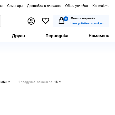
ия
Семинари
Доставка и плащане
Общи условия
Контакти
Моята поръчка
0
Няма добавени артикули
Други
Периодика
Намалени
нови
1 продукта, покажи по:
16