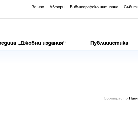
За нас
Автори
Библиографско цитиране
Събит
редица „Джобни издания“
Публицистика
Сортирай по
Най-