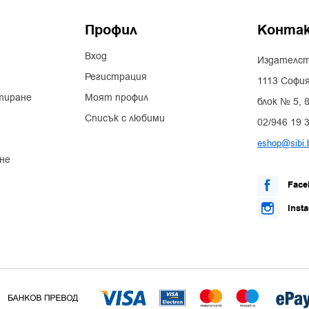
Профил
Конта
Вход
Издателст
Регистрация
1113 София
тиране
Моят профил
блок № 5, в
Списък с любими
02/946 19 
eshop@sibi.
не
Face
Inst