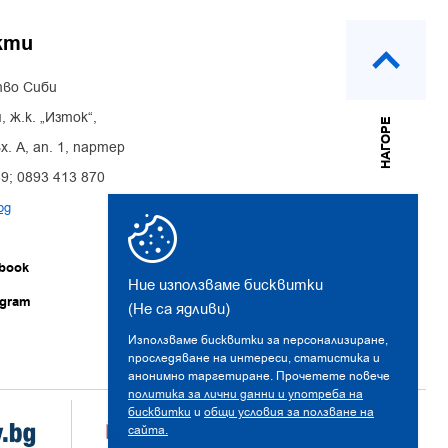
кти
во Сиби
, ж.к. „Изток“,
НАГОРЕ
х. А, ап. 1, партер
39; 0893 413 870
bg
book
Ние използваме бисквитки
agram
(Не са ядливи)
Използваме бисквитки за персонализиране,
проследяване на интереси, статистика и
анонимно таргетиране. Прочетете повече
политика за лични данни и употреба на
бисквитки
и
общи условия за ползване на
сайта.