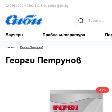
/
/
02 946 19 39
0893 413 870
eshop@sibi.bg
Ваучери
Правна литература
По
Начало
Георги Петрунов
Георги Петрунов
-10%