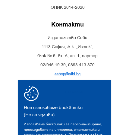
ОПИК 2014-2020
Контакти
Издателство Сиби
1113 София, ж.к. „Изток“,
блок № 5, вх. А, ап. 1, партер
02/946 19 39; 0893 413 870
eshop@sibi.bg
Facebook
Instagram
Ние използваме бисквитки
(Не са ядливи)
Използваме бисквитки за персонализиране,
проследяване на интереси, статистика и