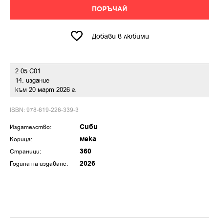
ПОРЪЧАЙ
Добави в любими
2 05 С01
14. издание
към 20 март 2026 г.
ISBN: 978-619-226-339-3
Сиби
Издателство:
мека
Корица:
360
Страници:
2026
Година на издаване: