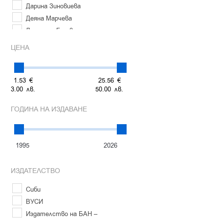
Дарина Зиновиева
Деяна Марчева
Димитър Ганев
Емилия Друмева
ЦЕНА
Илонка Горанова
Мартин Белов
Надежда Христова
1.
53
€
25.
56
€
3.
00
лв.
50.
00
лв.
Нина Чилова
Орлин Колев
ГОДИНА НА ИЗДАВАНЕ
Петър Раймундов
Пламен Киров
Радослава Янкулова
Снежана Начева
Стефан Радев
ИЗДАТЕЛСТВО
Стоил Моллов
Стойчо Дулевски
Сиби
Христо Орманджиев
ВУСИ
Христо Паунов
Издателство на БАН –