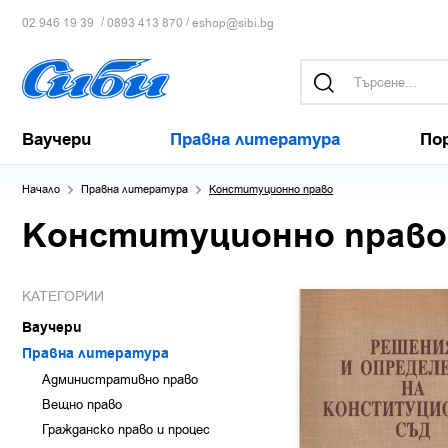
/
/
02 946 19 39
0893 413 870
eshop@sibi.bg
Ваучери
Правна литература
По
Начало
Правна литература
Конституционно право
Конституционно право
КАТЕГОРИИ
Ваучери
Правна литература
Административно право
Вещно право
Гражданско право и процес