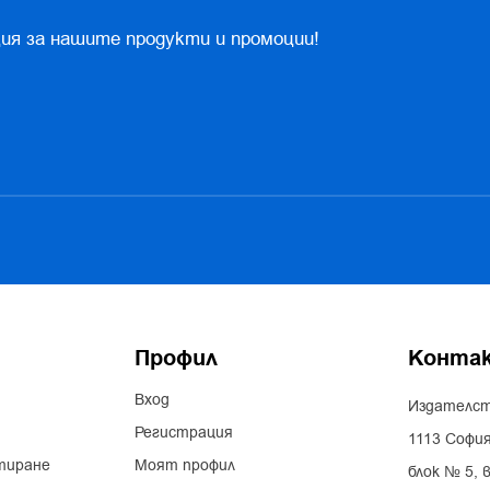
ия за нашите продукти и промоции!
Профил
Конта
Вход
Издателст
Регистрация
1113 София
тиране
Моят профил
блок № 5, в