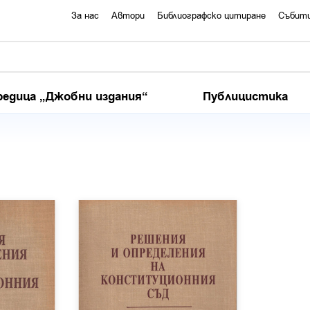
За нас
Автори
Библиографско цитиране
Събит
редица „Джобни издания“
Публицистика