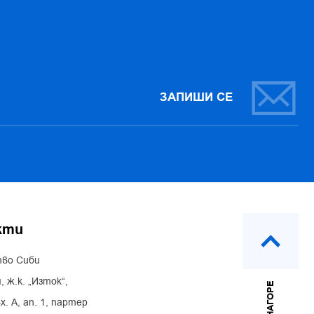
ЗАПИШИ СЕ
кти
во Сиби
, ж.к. „Изток“,
НАГОРЕ
х. А, ап. 1, партер