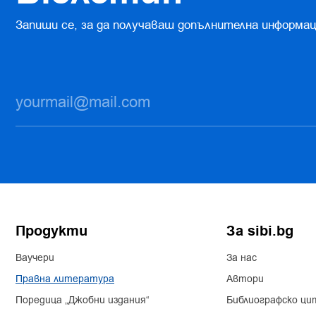
Запиши се, за да получаваш допълнителна информац
Продукти
За sibi.bg
Ваучери
За нас
Правна литература
Автори
Поредица „Джобни издания“
Библиографско ци