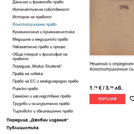
Данъчно и финансово право
Интелектуална собственост
История на правото
Конституционно право
Криминология и криминалистика
Медицина и медицинско право
Наказателно право и процес
Обща теория и философия на
правото
Решения и определен
Поредица „Modus Studendi“
Конституционния съд
Права на човека
Право на ЕС и международно право
1.
€
/
3.
лв.
79
50
Римско право
Семейно и наследствено право
ПОРЪЧАЙ
Трудово и осигурително право
Търговско и облигационно право
Поредица „Джобни издания“
Публицистика