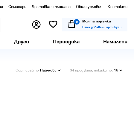
ия
Семинари
Доставка и плащане
Общи условия
Контакти
Моята поръчка
0
Няма добавени артикули
Други
Периодика
Намалени
Сортирай по
Най-нови
34 продукта, покажи по:
16