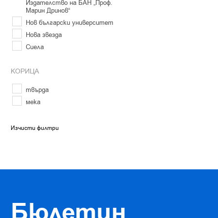
Издателство на БАН „Проф.
Марин Дринов“
Нов български университет
Нова звезда
Сиела
КОРИЦА
твърда
мека
Изчисти филтри
Бюлетин