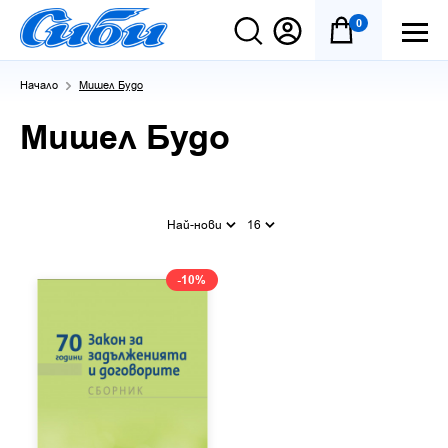
0
Начало
Мишел Будо
Мишел Будо
Най-нови
16
-10%