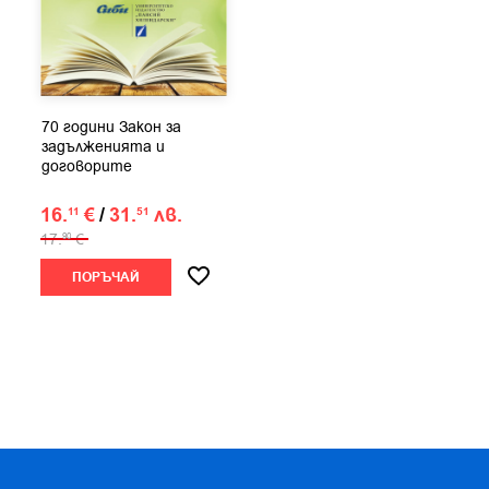
70 години Закон за
задълженията и
договорите
16.
€
/
31.
лв.
11
51
17.
€
90
ПОРЪЧАЙ