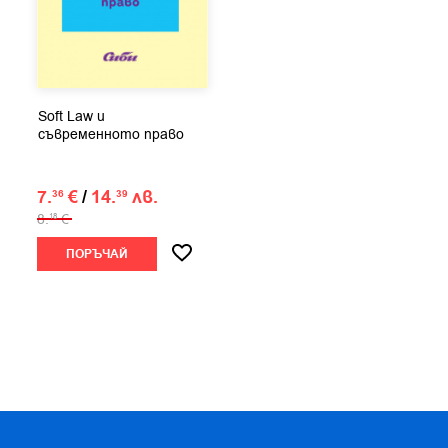
Soft Law и
съвременното право
7.
€
/
14.
лв.
36
39
8.
€
18
ПОРЪЧАЙ