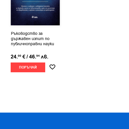
Ръководство за
държавен изпит по
публичноправни науки
24.
€
/
46.
лв.
00
94
ПОРЪЧАЙ