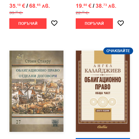
35.
€
/
68.
лв.
19.
€
/
38.
лв.
10
65
80
73
39.
€
22.
€
00
00
ПОРЪЧАЙ
ПОРЪЧАЙ
ОЧАКВАЙТЕ