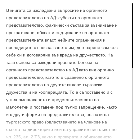
В книгата са изследвани въпросите на органното
представителство на АД: субекти на органното
представителство, фактически състав за възникване и
прекратяване, обхват и съдържание на органната
представителната власт, нейните ограничения и
последиците от неспазването им, договаряне сам със
себе си и договаряне във вреда на дружеството. На
тази основа са изведени правните белези на
органното представителство на АД като вид органно
представителство, като то е сравнено с органното
представителство на другите видове търговски
дружества и на кооперацията. То е съпоставено и с
упълномощаването и представителството на
малолетни и поставени под пълно запрещение, както
и с други форми на представителство, познати на
търговското право (овластяването на членове на
съвета на директорите или на управителния съвет по
чл. 235, ал. 2 ТЗ, както и прокурата и обикновеното