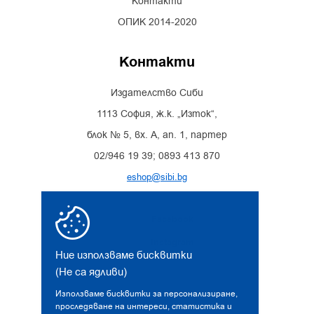
Контакти
ОПИК 2014-2020
Контакти
Издателство Сиби
1113 София, ж.к. „Изток“,
блок № 5, вх. А, ап. 1, партер
02/946 19 39; 0893 413 870
eshop@sibi.bg
Facebook
Instagram
Ние използваме бисквитки
(Не са ядливи)
Използваме бисквитки за персонализиране,
проследяване на интереси, статистика и