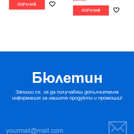
21.
€
ПОРЪЧАЙ
ПОРЪЧАЙ
Бюлетин
Запиши се, за да получаваш допълнителна
информация за нашите продукти и промоции!