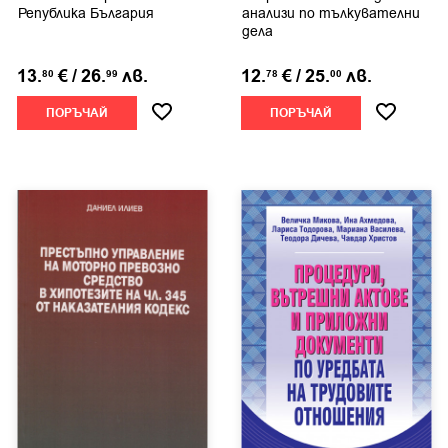
Република България
анализи по тълкувателни
дела
13.
€
/
26.
лв.
12.
€
/
25.
лв.
80
99
78
00
ПОРЪЧАЙ
ПОРЪЧАЙ