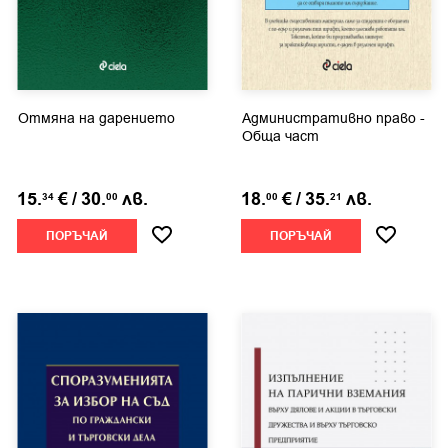
Отмяна на дарението
Административно право -
Обща част
15.
€
/
30.
лв.
18.
€
/
35.
лв.
34
00
00
21
ПОРЪЧАЙ
ПОРЪЧАЙ