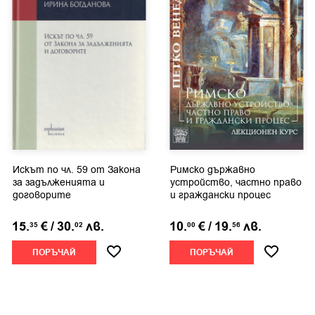
Искът по чл. 59 от Закона
Римско държавно
за задълженията и
устройство, частно право
договорите
и граждански процес
15.
€
/
30.
лв.
10.
€
/
19.
лв.
35
02
00
56
ПОРЪЧАЙ
ПОРЪЧАЙ