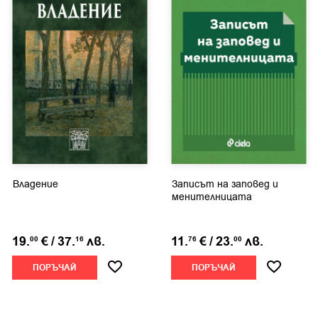
Владение
Записът на заповед и
менителницата
19.
€
/
37.
лв.
11.
€
/
23.
лв.
00
16
76
00
ПОРЪЧАЙ
ПОРЪЧАЙ