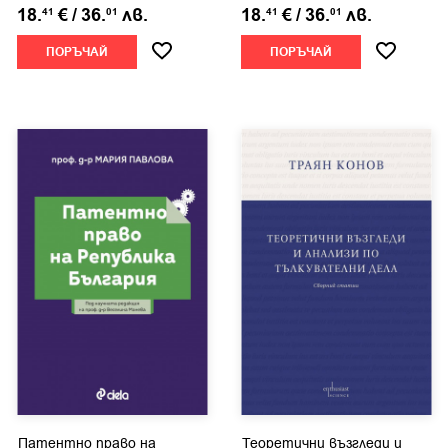
18.
€
/
36.
лв.
18.
€
/
36.
лв.
41
01
41
01
ПОРЪЧАЙ
ПОРЪЧАЙ
Патентно право на
Теоретични възгледи и