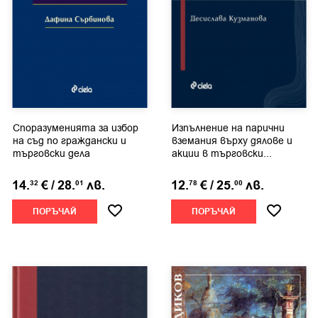
Споразуменията за избор
Изпълнение на парични
на съд по граждански и
вземания върху дялове и
търговски дела
акции в търговски...
14.
€
/
28.
лв.
12.
€
/
25.
лв.
32
01
78
00
ПОРЪЧАЙ
ПОРЪЧАЙ