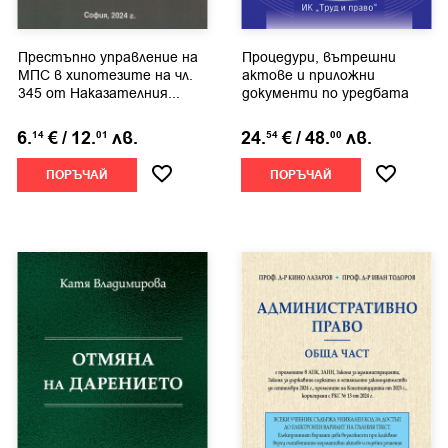
Престъпно управление на
Процедури, вътрешни
МПС в хипотезите на чл.
актове и приложни
345 от Наказателния...
документи по уредбата
на...
6.
€
/
12.
лв.
24.
€
/
48.
лв.
14
01
54
00
ПОРЪЧАЙ
ПОРЪЧАЙ