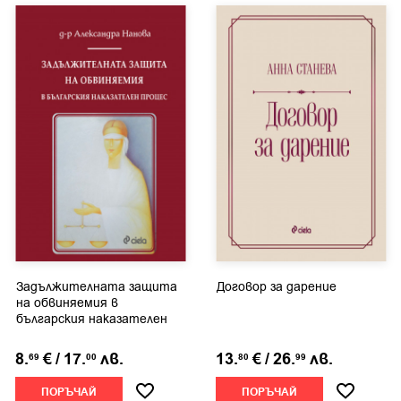
Задължителната защита
Договор за дарение
на обвиняемия в
българския наказателен
процес
8.
€
/
17.
лв.
13.
€
/
26.
лв.
69
00
80
99
ПОРЪЧАЙ
ПОРЪЧАЙ