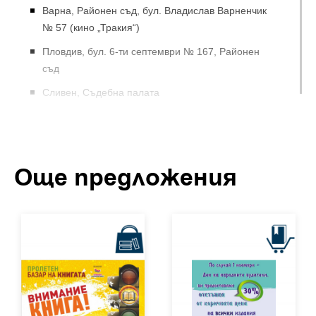
Варна, Районен съд, бул. Владислав Варненчик
№ 57 (кино „Тракия“)
Пловдив, бул. 6-ти септември № 167, Районен
съд
Сливен, Съдебна палата
Промоцията ще бъде валидна на 16 април 2013 г. до
края на работния ден на съответния обект и не зависи
от броя закупени заглавия и бройки. Електронната
книжарница ще приема поръчки на промоционална
Още предложения
цена до края на деня.