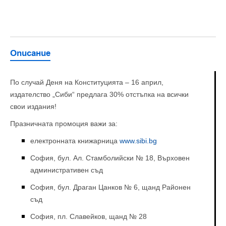
Описание
По случай Деня на Конституцията – 16 април,
издателство „Сиби“ предлага 30% отстъпка на всички
свои издания!
Празничната промоция важи за:
електронната книжарница
www.sibi.bg
София, бул. Ал. Стамболийски № 18, Върховен
административен съд
София, бул. Драган Цанков № 6, щанд Районен
съд
София, пл. Славейков, щанд № 28