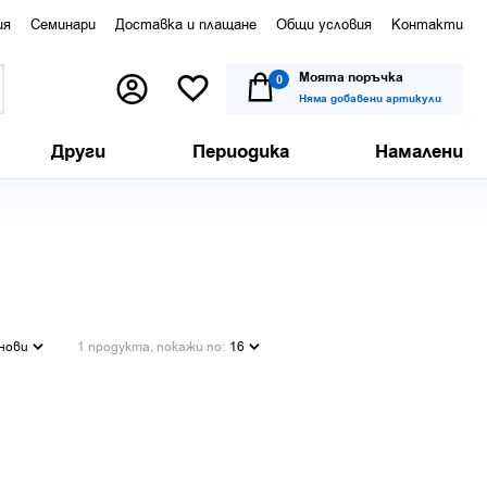
ия
Семинари
Доставка и плащане
Общи условия
Контакти
Моята поръчка
0
Няма добавени артикули
Други
Периодика
Намалени
нови
1 продукта, покажи по:
16