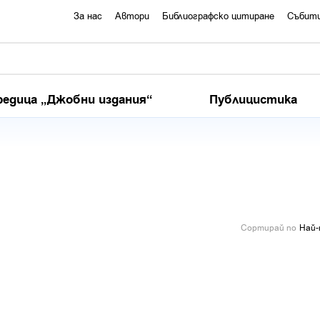
За нас
Автори
Библиографско цитиране
Събит
редица „Джобни издания“
Публицистика
Сортирай по
Най-