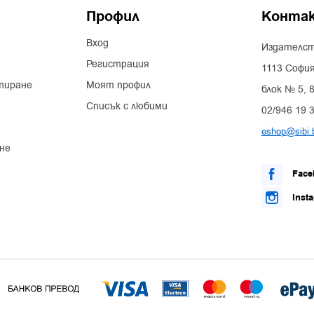
Профил
Конта
Вход
Издателст
Регистрация
1113 София
тиране
Моят профил
блок № 5, в
Списък с любими
02/946 19 
eshop@sibi.
не
Face
Inst