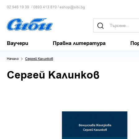
/
/
02 946 19 39
0893 413 870
eshop@sibi.bg
Ваучери
Правна литература
По
Начало
Сергей Калинков
Сергей Калинков