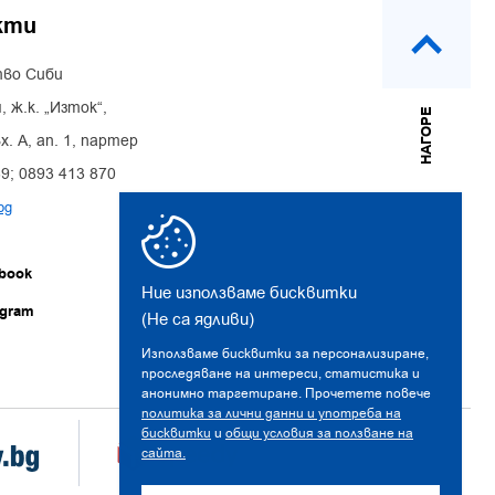
кти
во Сиби
, ж.к. „Изток“,
НАГОРЕ
х. А, ап. 1, партер
39; 0893 413 870
bg
book
Ние използваме бисквитки
agram
(Не са ядливи)
Използваме бисквитки за персонализиране,
проследяване на интереси, статистика и
анонимно таргетиране. Прочетете повече
политика за лични данни и употреба на
бисквитки
и
общи условия за ползване на
сайта.