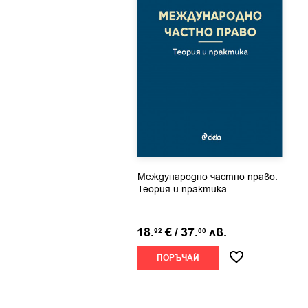
Международно частно право.
Теория и практика
18.
€
/
37.
лв.
92
00
ПОРЪЧАЙ