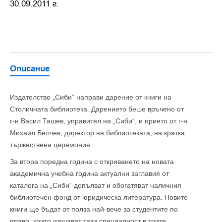
30.09.2011 г.
Описание
Издателство „Сиби“ направи дарение от книги на
Столичната библиотека. Дарението беше връчено от
г-н Васил Ташев, управител на „Сиби“, и прието от г-н
Михаил Белчев, директор на библиотеката, на кратка
тържествена церемония.
За втора поредна година с откриването на новата
академична учебна година актуални заглавия от
каталога на „Сиби“ допълват и обогатяват наличния
библиотечен фонд от юридическа литература. Новите
книги ще бъдат от полза най-вече за студентите по
право, които изучават тази специалност в трите