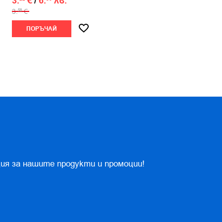
3.
€
/
6.
лв.
3.
€
58
ПОРЪЧАЙ
ия за нашите продукти и промоции!