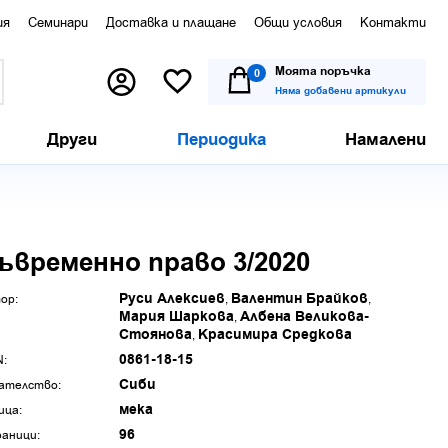
ия
Семинари
Доставка и плащане
Общи условия
Контакти
Моята поръчка
0
Няма добавени артикули
Други
Периодика
Намалени
ъвременно право 3/2020
Руси Алексиев
Валентин Брайков
ор:
Мария Шаркова
Албена Великова-
Стоянова
Красимира Средкова
0861-18-15
N:
Сиби
ателство:
мека
ица:
96
аници: