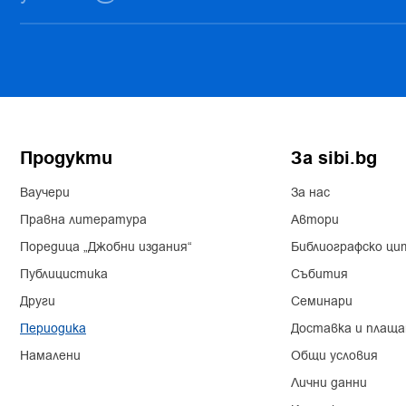
Продукти
За sibi.bg
Ваучери
За нас
Правна литература
Автори
Поредица „Джобни издания“
Библиографско ци
Публицистика
Събития
Други
Семинари
Периодика
Доставка и плаща
Намалени
Общи условия
Лични данни