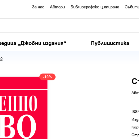
За нас
Автори
Библиографско цитиране
Събит
редица „Джобни издания“
Публицистика
20
-10%
С
Авт
ISS
Изд
Кор
Стр