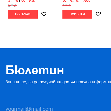
3.
€
/
6.
лв.
3.
€
/
6.
лв.
3.
€
3.
€
58
58
ПОРЪЧАЙ
ПОРЪЧАЙ
Бюлетин
Запиши се, за да получаваш допълнителна информац