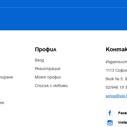
Профил
Конта
Вход
Издателст
Регистрация
1113 София
тиране
Моят профил
блок № 5, в
Списък с любими
02/946 19 
eshop@sibi.
не
Face
Inst