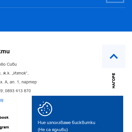
кти
во Сиби
, ж.к. „Изток“,
НАГОРЕ
х. А, ап. 1, партер
39; 0893 413 870
bg
book
Ние използваме бисквитки
agram
(Не са ядливи)