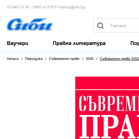
/
/
02 946 19 39
0893 413 870
eshop@sibi.bg
Ваучери
Правна литература
По
Начало
Периодика
Съвременно право
2020
Съвременно право 3/20