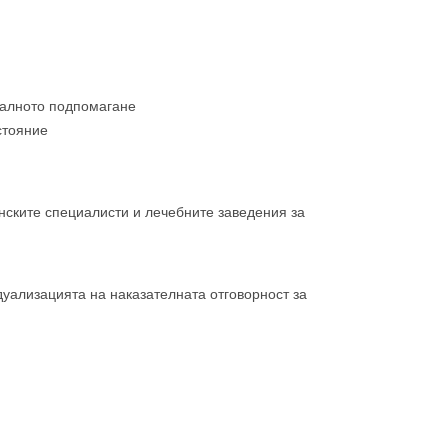
иалното подпомагане
стояние
нските специалисти и лечебните заведения за
дуализацията на наказателната отговорност за