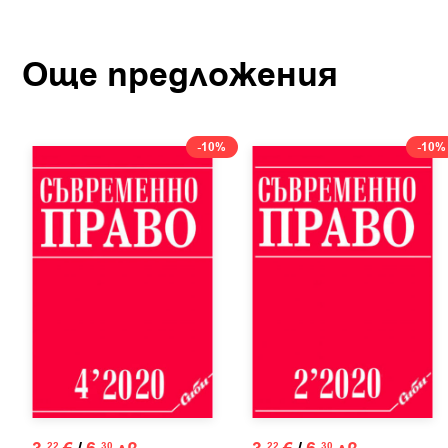
Още предложения
-10%
-10%
22
30
22
30