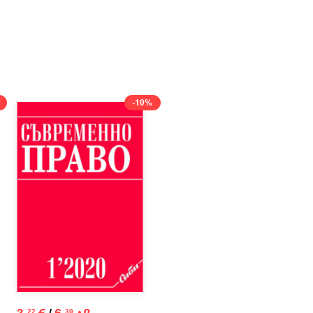
-10%
22
30