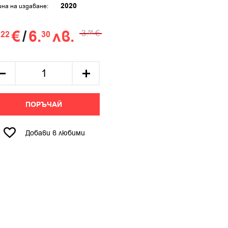
2020
ина на издаване:
.
€
/
6.
лв.
3.
€
22
30
58
ПОРЪЧАЙ
Добави в любими