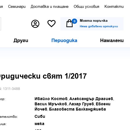
ия
Семинари
Доставка и плащане
Общи условия
Контакти
Моята поръчка
0
Няма добавени артикули
Други
Периодика
Намалени
ридически свят 1/2017
N: 1311-3488
Ивайло Костов
Александър Драгиев
ор:
Васил Мръчков
Лазар Груев
Евгени
Йочев
Благовеста Балканджиева
Сиби
ателство:
мека
ица: