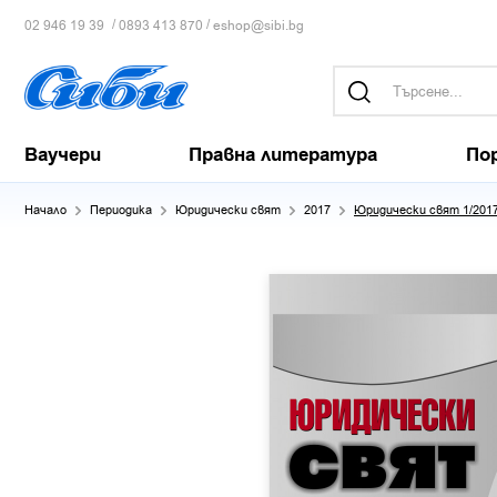
/
/
02 946 19 39
0893 413 870
eshop@sibi.bg
Ваучери
Правна литература
По
Начало
Периодика
Юридически свят
2017
Юридически свят 1/201