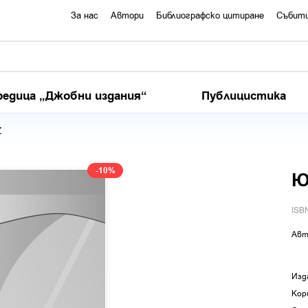
За нас
Автори
Библиографско цитиране
Събит
редица „Джобни издания“
Публицистика
7
-10%
Ю
ISB
Авт
Изд
Кор