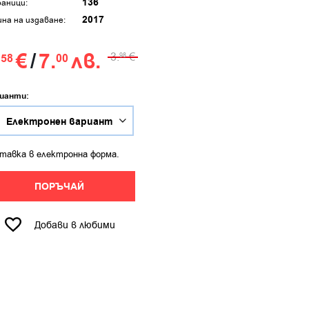
136
аници:
2017
ина на издаване:
.
€
/
7.
лв.
3.
€
58
00
98
ианти:
тавка в електронна форма.
ПОРЪЧАЙ
Добави в любими