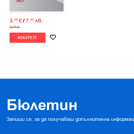
3.
€
/
7.
лв.
58
00
3.
€
98
ИЗБЕРЕТЕ
Бюлетин
Запиши се, за да получаваш допълнителна информац