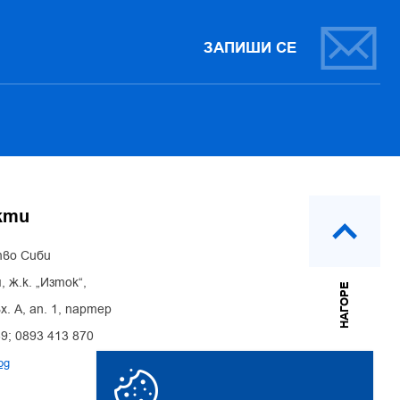
ЗАПИШИ СЕ
кти
во Сиби
, ж.к. „Изток“,
НАГОРЕ
х. А, ап. 1, партер
39; 0893 413 870
bg