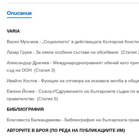
Описание
VARIA
Васил Мръчков - „Социалното“ в действащата българска Консти
Лазар Груев - За някои особени състави на обсебване (Статия 
Александър Драгиев - Международноправният обичай като при
съд на ООН (Статия 3)
Ивайло Костов - Функции на отговора на исковата молба в общи
Евгени Йочев
- Съюзът/Сдружението на българските съдии по 
правителство (Статия 5)
БИБЛИОГРАФИЯ
Благовеста Балканджиева - Библиография на българската правна
АВТОРИТЕ В БРОЯ (ПО РЕДА НА ПУБЛИКАЦИИТЕ ИМ)