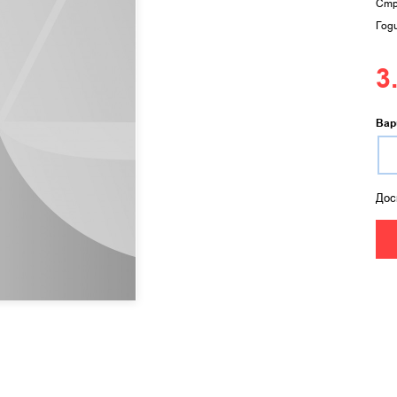
Стр
Год
3
Вар
Дос