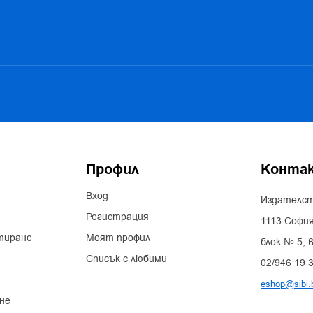
Профил
Конта
Вход
Издателст
Регистрация
1113 София
тиране
Моят профил
блок № 5, в
Списък с любими
02/946 19 
eshop@sibi.
не