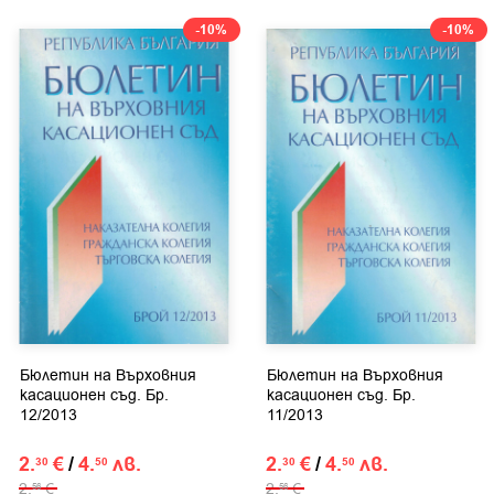
-10%
-10%
Бюлетин на Върховния
Бюлетин на Върховния
касационен съд. Бр.
касационен съд. Бр.
12/2013
11/2013
2.
€
/
4.
лв.
2.
€
/
4.
лв.
30
50
30
50
2.
€
2.
€
56
56