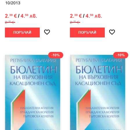
10/2013
2.
€
/
4.
лв.
2.
€
/
4.
лв.
30
50
30
50
2.
€
2.
€
56
56
ПОРЪЧАЙ
ПОРЪЧАЙ
-10%
-10%