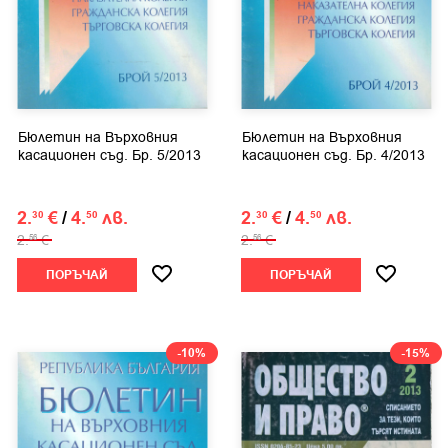
Бюлетин на Върховния
Бюлетин на Върховния
касационен съд. Бр. 5/2013
касационен съд. Бр. 4/2013
2.
€
/
4.
лв.
2.
€
/
4.
лв.
30
50
30
50
2.
€
2.
€
56
56
ПОРЪЧАЙ
ПОРЪЧАЙ
-10%
-15%