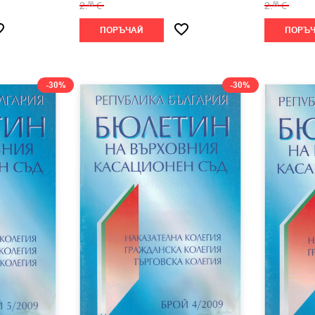
2.
€
2.
€
56
56
ПОРЪЧАЙ
ПОРЪ
-30%
-30%