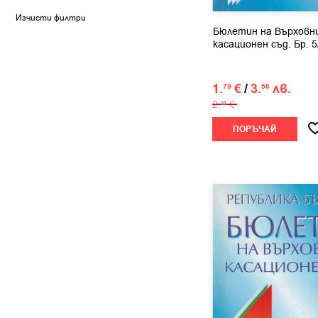
Венета Марковска
Изчисти филтри
Весела Генова
Бюлетин на Върховн
касационен съд. Бр. 5
Веселин Вучков
Виктор Симеонов
Виктор Токушев
1.
€
/
3.
лв.
79
50
Владимир Георгиев
2.
€
56
Владимир Петров
ПОРЪЧАЙ
Галина Иванова
Георги Атанасов
Георги Дичев
Георги Пенчев
Георги Сулев
Гинка Симеонова
Господин Тонев
Гроздан Илиев
Дарина Зиновиева
Дария Проданова
Делян Недев