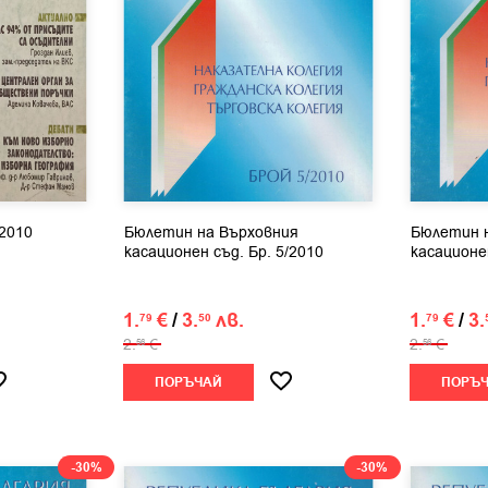
2010
Бюлетин на Върховния
Бюлетин 
касационен съд. Бр. 5/2010
касационен
1.
€
/
3.
лв.
1.
€
/
3.
79
50
79
2.
€
2.
€
56
56
ПОРЪЧАЙ
ПОРЪ
-30%
-30%