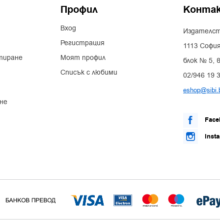
Профил
Конта
Вход
Издателст
Регистрация
1113 София
тиране
Моят профил
блок № 5, в
Списък с любими
02/946 19 
eshop@sibi.
не
Face
Inst