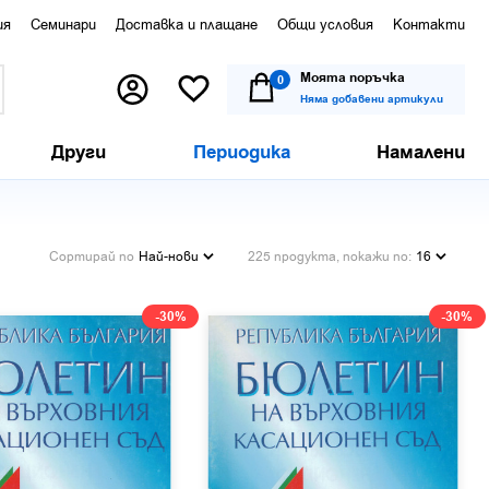
ия
Семинари
Доставка и плащане
Общи условия
Контакти
Моята поръчка
0
Няма добавени артикули
Други
Периодика
Намалени
Сортирай по
Най-нови
225 продукта, покажи по:
16
-30%
-30%