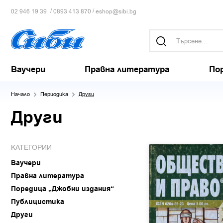
/
/
02 946 19 39
0893 413 870
eshop@sibi.bg
Ваучери
Правна литература
По
Начало
Периодика
Други
Други
КАТЕГОРИИ
Ваучери
Правна литература
Поредица „Джобни издания“
Публицистика
Други