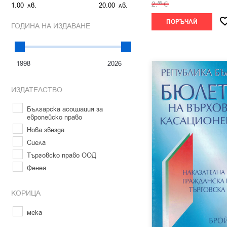
2.
€
56
1.
00
лв.
20.
00
лв.
Анна Дочева
Атанас Додов
ПОРЪЧАЙ
ГОДИНА НА ИЗДАВАНЕ
Атанас Костов
Атанас Попов
Атанас Семов
Атица Генева
Байчо Панев
ИЗДАТЕЛСТВО
Благовест Пунев
Борис Велчев
Българска асоциация за
европейско право
Борис Колев
Нова звезда
Борис Николов
Сиела
Борислав Белазелков
Търговско право ООД
Борислав Найденов
Фенея
Боряна Бобева
Валентина Попова
КОРИЦА
Васил Миков
Васил Мръчков
мека
Венелин Гачев