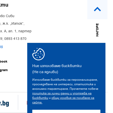
кти
во Сиби
, ж.к. „Изток“,
НАГОРЕ
х. А, ап. 1, партер
39; 0893 413 870
bg
book
Ние използваме бисквитки
agram
(Не са ядливи)
Използваме бисквитки за персонализиране,
проследяване на интереси, статистика и
анонимно таргетиране. Прочетете повече
политика за лични данни и употреба на
бисквитки
и
общи условия за ползване на
сайта.