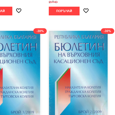
2.
€
56
ЧАЙ
ПОРЪЧАЙ
-30%
-30%