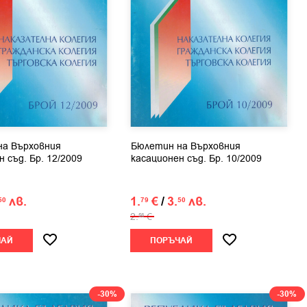
на Върховния
Бюлетин на Върховния
 съд. Бр. 12/2009
касационен съд. Бр. 10/2009
лв.
1.
€
/
3.
лв.
50
79
50
2.
€
56
ЧАЙ
ПОРЪЧАЙ
-30%
-30%