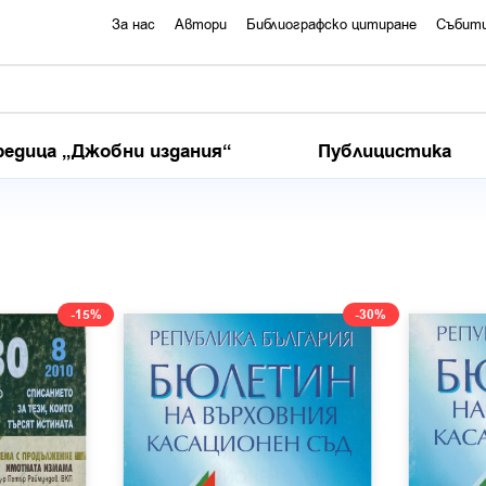
За нас
Автори
Библиографско цитиране
Събит
редица „Джобни издания“
Публицистика
-15%
-30%