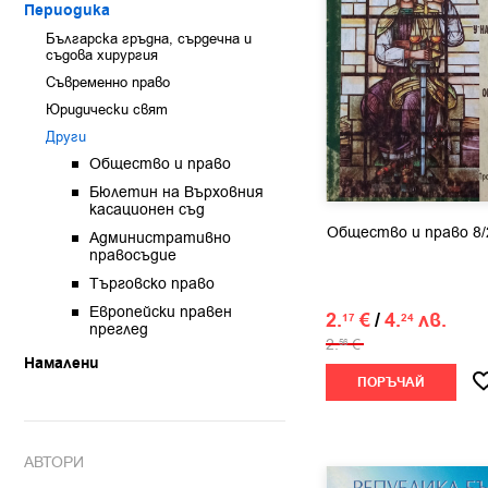
Периодика
Българска гръдна, сърдечна и
съдова хирургия
Съвременно право
Юридически свят
Други
Общество и право
Бюлетин на Върховния
касационен съд
Общество и право 8/
Административно
правосъдие
Търговско право
Европейски правен
2.
€
/
4.
лв.
17
24
преглед
2.
€
56
Намалени
ПОРЪЧАЙ
АВТОРИ