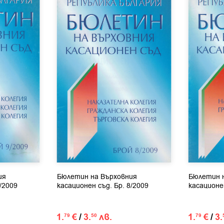
ия
Бюлетин на Върховния
Бюлетин 
/2009
касационен съд. Бр. 8/2009
касационен
1.
€
/
3.
лв.
1.
€
/
3.
79
50
79