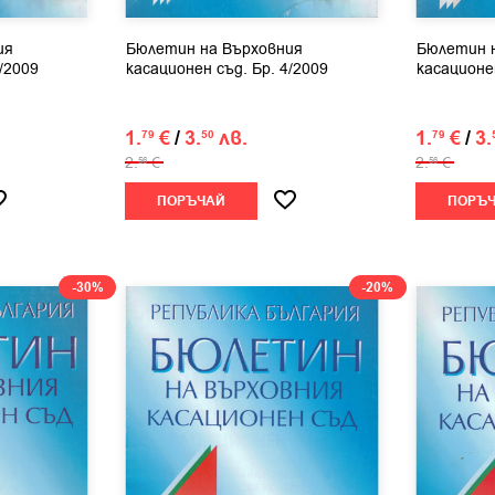
ия
Бюлетин на Върховния
Бюлетин 
/2009
касационен съд. Бр. 4/2009
касационен
1.
€
/
3.
лв.
1.
€
/
3.
79
50
79
2.
€
2.
€
56
56
ПОРЪЧАЙ
ПОРЪ
-30%
-20%