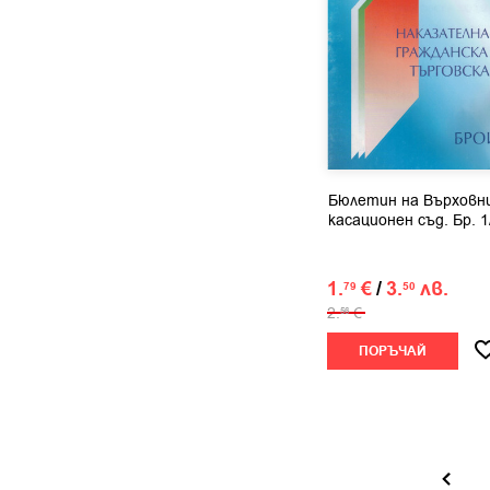
Деница Топчийска
Десислава Тошкова-Николова
Десислава Чавдарова
Детелина Георгиева
Димитър Демирев
Димитър Елков
Димитър Иванов
Бюлетин на Върховн
Димитър Младенов
касационен съд. Бр. 1
Димитър Танев
Добринка Радойнова
1.
€
/
3.
лв.
79
50
Дончо Хрусанов
2.
€
56
Екатерина Матеева-Стоянова
Елеонора Сергиева
ПОРЪЧАЙ
Емануил Колев
Емилия Недева
Жанет Богомилова
Жанин Тунчева
Жасмин Попова