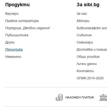
Продукти
За sibi.bg
Илонка Райчинова
Ина Лечева
Ваучери
За нас
Ирина Богданова
Правна литература
Автори
Ирина Генчева
Поредица „Джобни издания“
Библиографско ци
Йордан Чомпалов
Публицистика
Събития
Йосиф Аврамов
Калина Георгиева
Други
Семинари
Калоян Георгиев
Периодика
Доставка и плаща
Камелия Цолова
Намалени
Общи условия
Кино Лазаров
Лични данни
Кирил Вълчев
Контакти
колектив
Колектив
ОПИК 2014-2020
Константин Белев
Константин Велев
Константин Кацаров
Константин Пехливанов