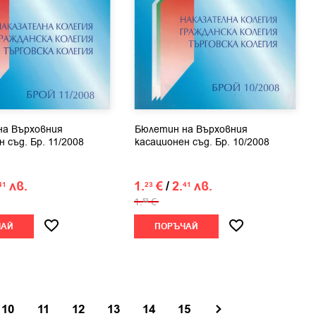
на Върховния
Бюлетин на Върховния
 съд. Бр. 11/2008
касационен съд. Бр. 10/2008
лв.
1.
€
/
2.
лв.
41
23
41
1.
€
53
ЧАЙ
ПОРЪЧАЙ
10
11
12
13
14
15