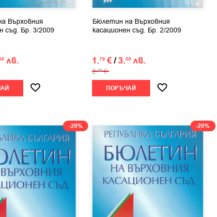
на Върховния
Бюлетин на Върховния
 съд. Бр. 3/2009
касационен съд. Бр. 2/2009
лв.
1.
€
/
3.
лв.
50
79
50
2.
€
56
ЧАЙ
ПОРЪЧАЙ
-20%
-20%