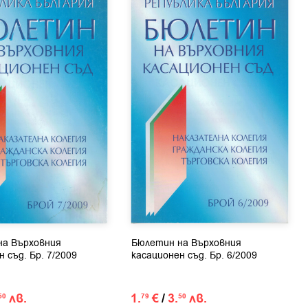
на Върховния
Бюлетин на Върховния
 съд. Бр. 7/2009
касационен съд. Бр. 6/2009
лв.
1.
€
/
3.
лв.
50
79
50