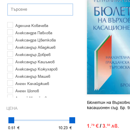
Аделина Ковачева
Александра Павлова
Александра Цветкова
Александър Абаджиев
Александър Добрев
Александър Кашъмов
Александър Кожухаров
Александър Машев
Ангел Калайджиев
Ангел Шопов
Андрей Михайлов
Бюлетин на Върховн
Анелия Маркова
касационен съд. Бр. 9
ЦЕНА
Анелия Мингова
Анета Антонова
1.
€
/
3.
лв.
79
50
Анжела Димчева
0.
51
€
10.
23
€