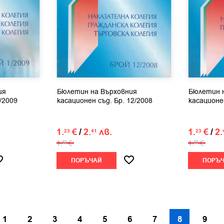
ия
Бюлетин на Върховния
Бюлетин 
/2009
касационен съд. Бр. 12/2008
касационен
1.
€
/
2.
лв.
1.
€
/
2.
23
41
23
1.
€
1.
€
53
53
ПОРЪЧАЙ
ПОРЪ
1
2
3
4
5
6
7
8
9