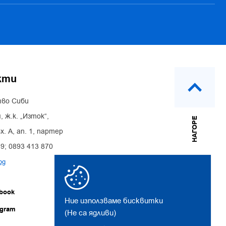
кти
во Сиби
, ж.к. „Изток“,
НАГОРЕ
х. А, ап. 1, партер
39; 0893 413 870
bg
book
Ние използваме бисквитки
agram
(Не са ядливи)