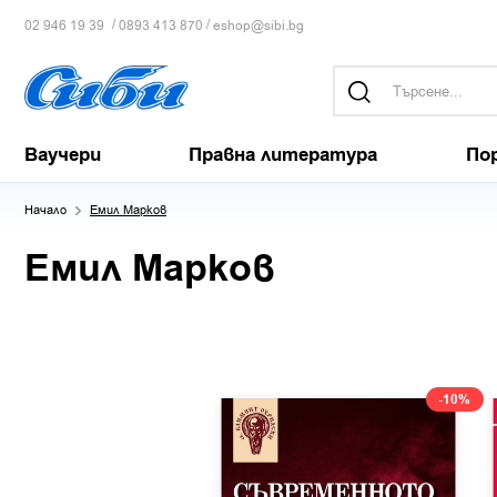
/
/
02 946 19 39
0893 413 870
eshop@sibi.bg
Ваучери
Правна литература
По
Начало
Емил Марков
Емил Марков
-10%