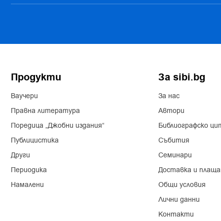
Продукти
За sibi.bg
Ваучери
За нас
Правна литература
Автори
Поредица „Джобни издания“
Библиографско ци
Публицистика
Събития
Други
Семинари
Периодика
Доставка и плаща
Намалени
Общи условия
Лични данни
Контакти