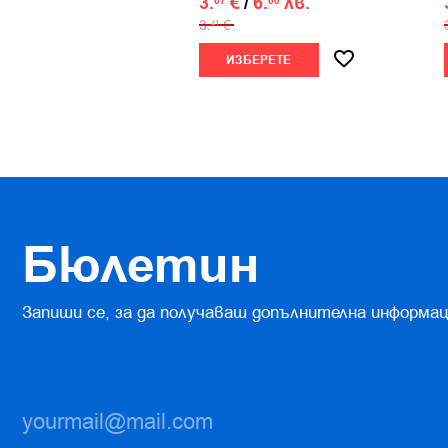
3.
€
/
6.
лв.
07
00
3.
€
41
ИЗБЕРЕТЕ
Бюлетин
Запиши се, за да получаваш допълнителна информац