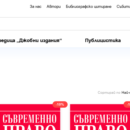
За нас
Автори
Библиографско цитиране
Събит
редица „Джобни издания“
Публицистика
Сортирай по
Най-
-10%
-