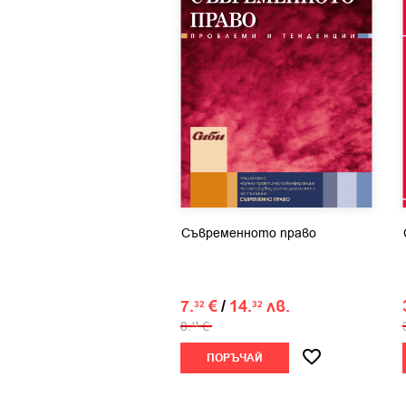
Съвременното право
7.
€
/
14.
лв.
32
32
8.
€
13
ПОРЪЧАЙ