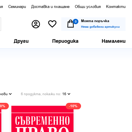
ия
Семинари
Доставка и плащане
Общи условия
Контакти
Моята поръчка
0
Няма добавени артикули
Други
Периодика
Намалени
нови
6 продукта, покажи по:
16
10%
-10%