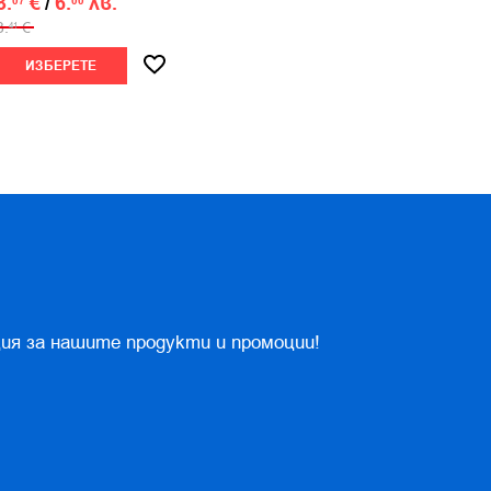
3.
€
/
6.
лв.
07
00
3.
€
41
ИЗБЕРЕТЕ
ия за нашите продукти и промоции!