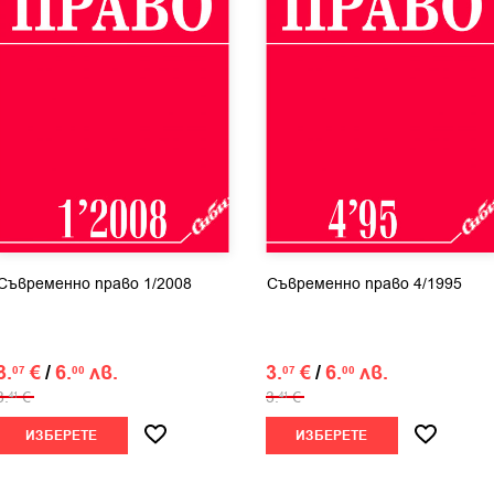
Съвременно право 1/2008
Съвременно право 4/1995
3.
€
/
6.
лв.
3.
€
/
6.
лв.
07
00
07
00
3.
€
3.
€
41
41
ИЗБЕРЕТЕ
ИЗБЕРЕТЕ