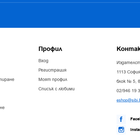
Профил
Конта
Вход
Издателст
Регистрация
1113 София
тиране
Моят профил
блок № 5, в
Списък с любими
02/946 19 
eshop@sibi.
не
Face
Inst