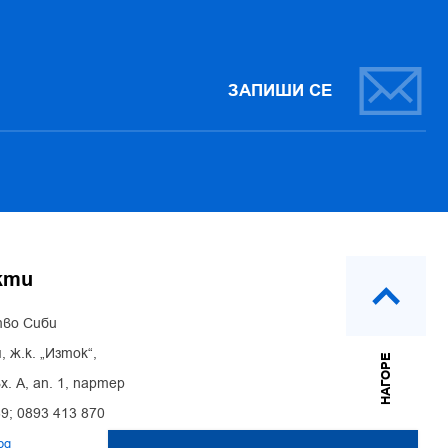
ЗАПИШИ СЕ
кти
во Сиби
, ж.к. „Изток“,
НАГОРЕ
х. А, ап. 1, партер
39; 0893 413 870
bg