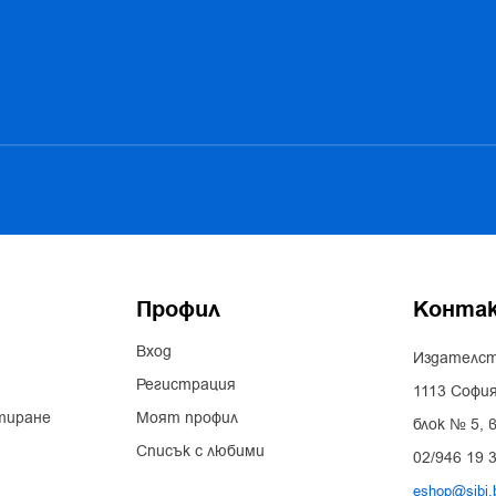
Профил
Конта
Вход
Издателст
Регистрация
1113 София
тиране
Моят профил
блок № 5, в
Списък с любими
02/946 19 
eshop@sibi.