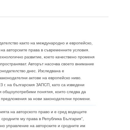
дателство както на международно и европейско,
 на авторските права в съвременните условия.
ехнологично развитие, което качествено променя
азпространяват. Авторът насочва своето внимание
конодателство днес. Изследвана е
законодателни актове на европейско ниво.
 г. на българския ЗАПСП, като са изведени
и общоупотребими понятия, които следва да
и предложения за нови законодателни промени.
ията на авторското право и е сред водещите
 и сродните му права в Република България“,
вно управление на авторските и сродните им