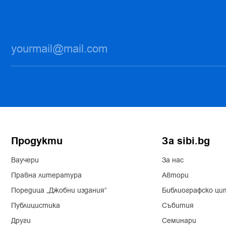
Продукти
За sibi.bg
Ваучери
За нас
Правна литература
Автори
Поредица „Джобни издания“
Библиографско ци
Публицистика
Събития
Други
Семинари