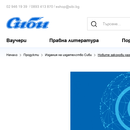
/
/
02 946 19 39
0893 413 870
eshop@sibi.bg
Ваучери
Правна литература
По
Начало
Продукти
Издания на издателство Сиби
Новите законови ра