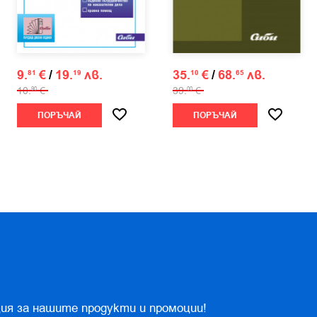
9.
€
/
19.
лв.
35.
€
/
68.
лв.
81
19
10
65
10.
€
39.
€
90
00
ПОРЪЧАЙ
ПОРЪЧАЙ
ия за нашите продукти и промоции!