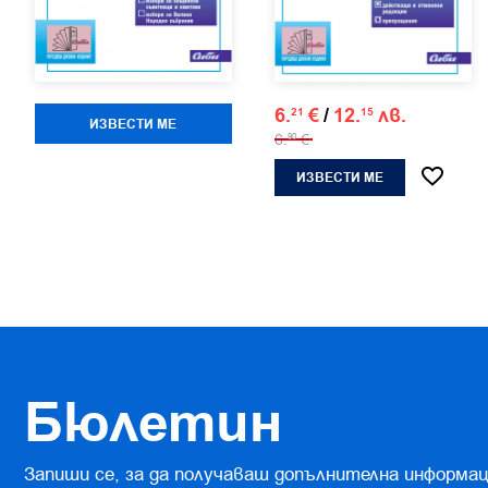
6.
€
/
12.
лв.
21
15
ИЗВЕСТИ МЕ
6.
€
90
ИЗВЕСТИ МЕ
Бюлетин
Запиши се, за да получаваш допълнителна информац