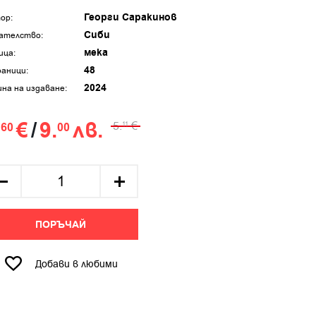
Георги Саракинов
ор:
Сиби
ателство:
мека
ица:
48
аници:
2024
ина на издаване:
.
€
/
9.
лв.
5.
€
60
00
11
ПОРЪЧАЙ
Добави в любими