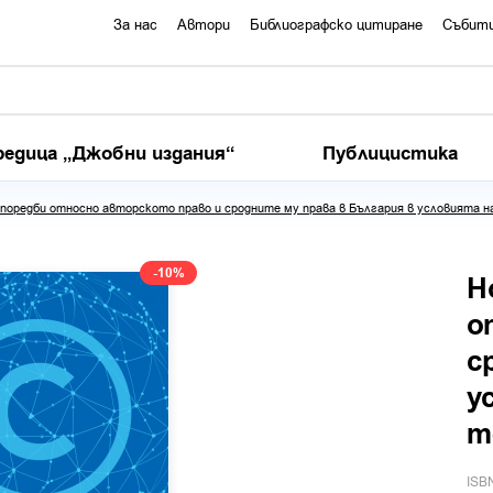
За нас
Автори
Библиографско цитиране
Събит
редица „Джобни издания“
Публицистика
зпоредби относно авторското право и сродните му права в България в условията 
-10%
Н
о
с
у
т
ISB