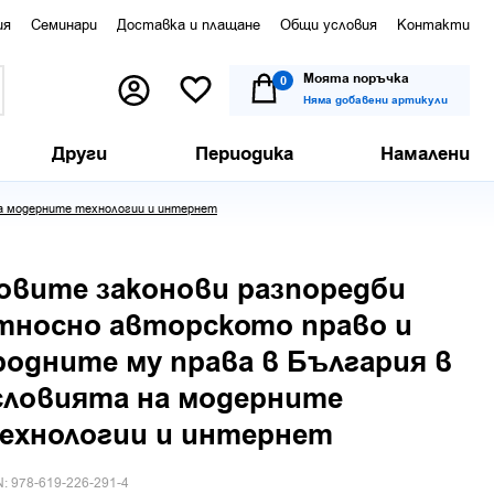
ия
Семинари
Доставка и плащане
Общи условия
Контакти
Моята поръчка
0
Няма добавени артикули
Други
Периодика
Намалени
на модерните технологии и интернет
овите законови разпоредби
тносно авторското право и
родните му права в България в
словията на модерните
ехнологии и интернет
N: 978-619-226-291-4