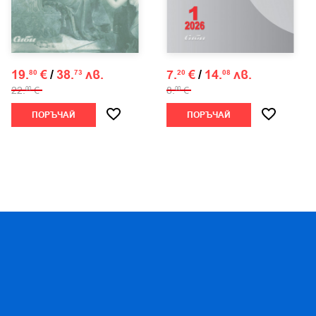
19.
€
/
38.
лв.
7.
€
/
14.
лв.
80
73
20
08
22.
€
8.
€
00
00
ПОРЪЧАЙ
ПОРЪЧАЙ