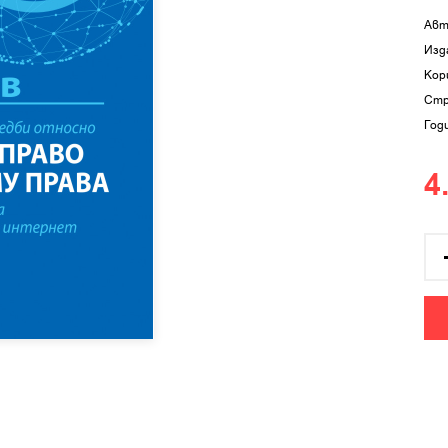
Авт
Изд
Кор
Стр
Год
4