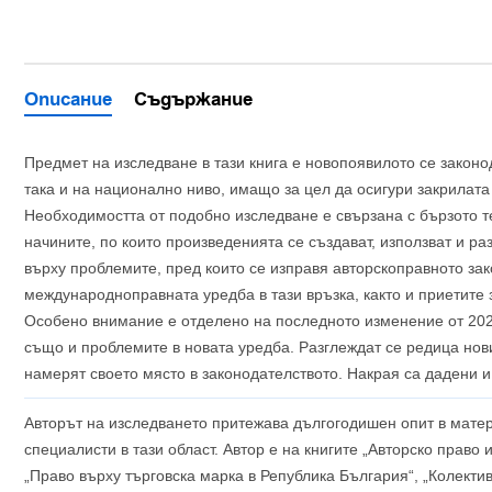
Описание
Съдържание
Предмет на изследване в тази книга е новопоявилото се законо
така и на национално ниво, имащо за цел да осигури закрилата
Необходимостта от подобно изследване е свързана с бързото т
начините, по които произведенията се създават, използват и р
върху проблемите, пред които се изправя авторскоправното за
международноправната уредба в тази връзка, както и приетите 
Особено внимание е отделено на последното изменение от 2023
също и проблемите в новата уредба. Разглеждат се редица нов
намерят своето място в законодателството. Накрая са дадени 
Авторът на изследването притежава дългогодишен опит в матер
специалисти в тази област. Автор е на книгите „Авторско право
„Право върху търговска марка в Република България“, „Колекти