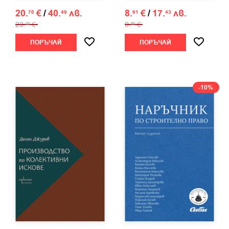
20.
€
/
40.
лв.
8.
€
/
17.
лв.
70
49
91
43
23.
€
9.
€
00
90
ПОРЪЧАЙ
ПОРЪЧАЙ
-10%