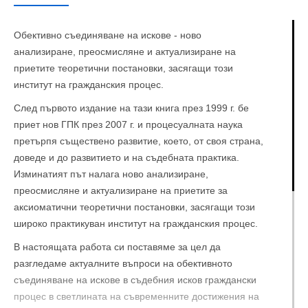
Обективно съединяване на искове - ново
анализиране, преосмисляне и актуализиране на
приетите теоретични постановки, засягащи този
институт на гражданския процес.
След първото издание на тази книга през 1999 г. бе
приет нов ГПК през 2007 г. и процесуалната наука
претърпя съществено развитие, което, от своя страна,
доведе и до развитието и на съдебната практика.
Изминатият път налага ново анализиране,
преосмисляне и актуализиране на приетите за
аксиоматични теоретични постановки, засягащи този
широко практикуван институт на гражданския процес.
В настоящата работа си поставяме за цел да
разгледаме актуалните въпроси на обективното
съединяване на искове в съдебния исков граждански
процес в светлината на съвременните достижения на