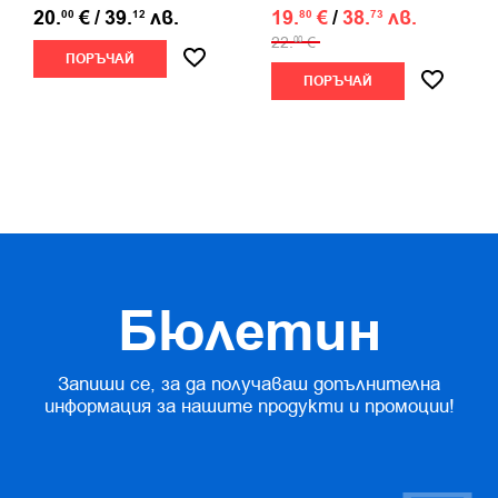
20.
€
/
39.
лв.
19.
€
/
38.
лв.
00
12
80
73
22.
€
00
ПОРЪЧАЙ
ПОРЪЧАЙ
Бюлетин
Запиши се, за да получаваш допълнителна
информация за нашите продукти и промоции!