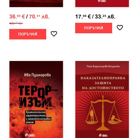
36.
€
/
70.
лв.
17.
€
/
33.
лв.
00
41
00
25
40.
€
00
ПОРЪЧАЙ
ПОРЪЧАЙ