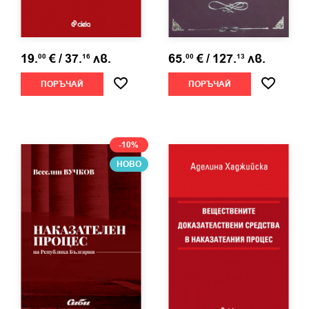
съвременен план, както и взаимодействието между
НАП, МВР и прокуратурата при противодействието.
19.
€
/
37.
лв.
65.
€
/
127.
лв.
00
16
00
13
В обобщение, книгата си поставя за цел да предложи
изграждането на подобрен модел на взаимодействие,
ПОРЪЧАЙ
ПОРЪЧАЙ
с примери от работещи модели в други държави или
структури, без да има претенции за изчерпателност на
процеса по оптимизиране. Направените предложения
-10%
са резултат от анализ и синтез на разглежданите
фактори, работещи емпирични модели в други
НОВО
държави или структури и теоретични постановки.​