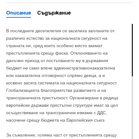
Описание
Съдържание
В последните десетилетия се засилиха заплахите от
различно естество за националната сигурност на
страната ни, сред които особено място заемат
престъпленията срещу фиска. Отклоняването на
данъчен приход от постъпването му в държавния
бюджет не само влече административнонаказателна
или наказателна отговорност спрямо дееца, а и
косвено засяга системата на националната сигурност.
Глобализацията благоприятства развитието и на
трансграничната престъпност. Организирани в редица
европейски държави престъпни структури имат за цел
осъществяване на трансгранични измами с ДДС,
насочени срещу бюджета на Европейския съюз.
За съжаление, голяма част от престъпленията срещу