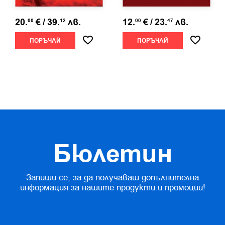
20.
€
/
39.
лв.
12.
€
/
23.
лв.
00
12
00
47
ПОРЪЧАЙ
ПОРЪЧАЙ
Бюлетин
Запиши се, за да получаваш допълнителна
информация за нашите продукти и промоции!