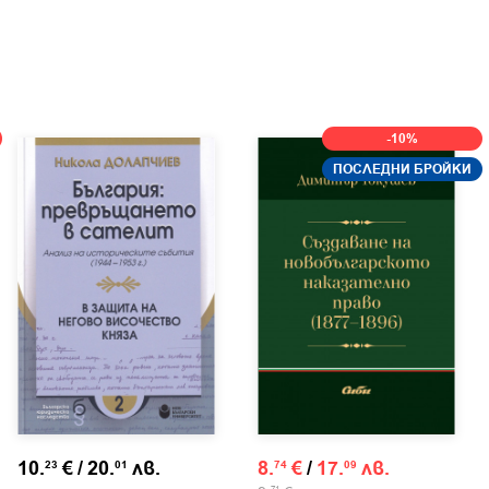
-10%
ПОСЛЕДНИ БРОЙКИ
10.
€
/
20.
лв.
8.
€
/
17.
лв.
23
01
74
09