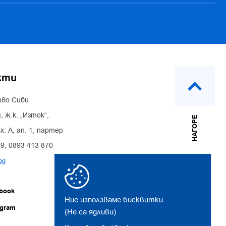
кти
во Сиби
, ж.к. „Изток“,
НАГОРЕ
х. А, ап. 1, партер
39; 0893 413 870
bg
book
Ние използваме бисквитки
agram
(Не са ядливи)