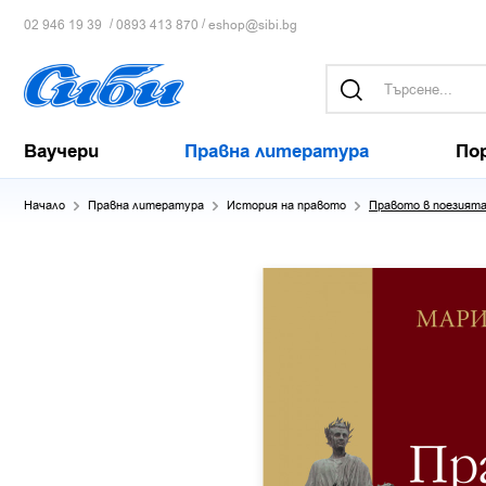
/
/
02 946 19 39
0893 413 870
eshop@sibi.bg
Ваучери
Правна литература
По
Начало
Правна литература
История на правото
Правото в поезията