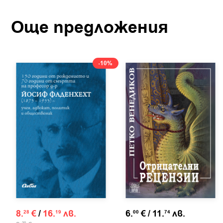
Още предложения
-10%
8.
€
/
16.
лв.
6.
€
/
11.
лв.
28
19
00
74