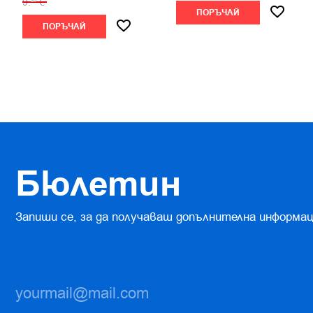
9.
€
20
ПОРЪЧАЙ
ПОРЪЧАЙ
Бюлетин
Запиши се, за да получаваш допълнителна информац