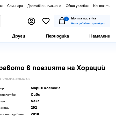
ия
Семинари
Доставка и плащане
Общи условия
Контакти
Моята поръчка
0
Няма добавени артикули
Други
Периодика
Намалени
равото в поезията на Хораций
N: 978-954-730-621-9
Мария Костова
ор:
Сиби
ателство:
мека
ица:
292
аници:
2010
ина на издаване: