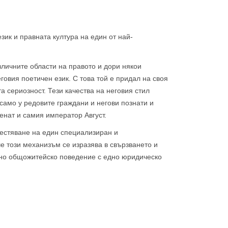
език и правната култура на един от най-
зличните области на правото и дори някои
овия поетичен език. С това той е придал на своя
а сериозност. Тези качества на неговия стил
само у редовите граждани и негови познати и
енат и самия император Август.
естяване на един специализиран и
че този механизъм се изразява в свързването и
но общожитейско поведение с едно юридическо