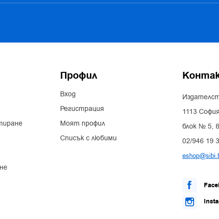
Профил
Конта
Вход
Издателст
Регистрация
1113 София
тиране
Моят профил
блок № 5, в
Списък с любими
02/946 19 
eshop@sibi.
не
Face
Inst