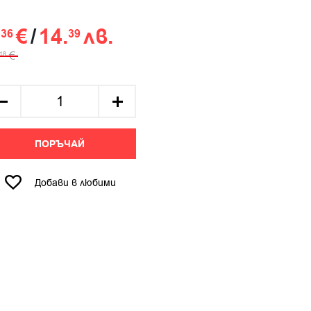
.
€
/
14.
лв.
36
39
€
18
ПОРЪЧАЙ
Добави в любими