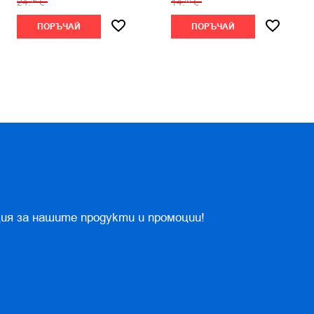
24.
€
14.
€
54
83
ПОРЪЧАЙ
ПОРЪЧАЙ
ия за нашите продукти и промоции!