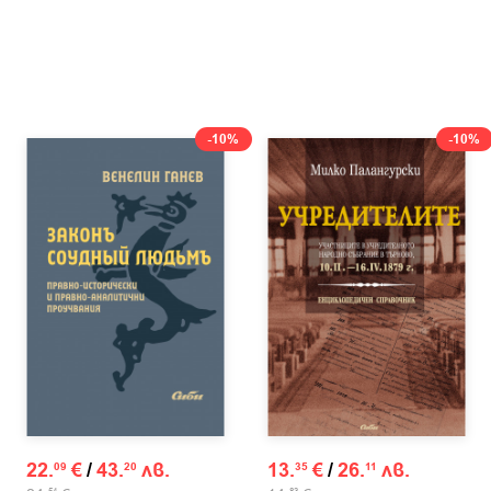
-10%
-10%
22.
€
/
43.
лв.
13.
€
/
26.
лв.
09
20
35
11