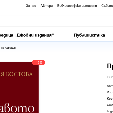
За нас
Автори
Библиографско цитиране
Събит
редица „Джобни издания“
Публицистика
 на Хораций
-10%
П
ISB
Авт
Изд
Кор
Стр
Год