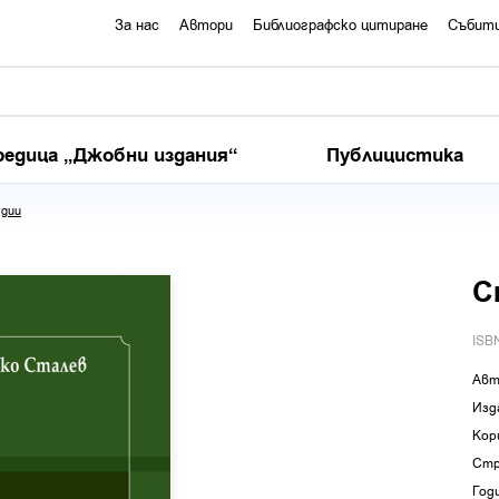
За нас
Автори
Библиографско цитиране
Събит
редица „Джобни издания“
Публицистика
дии
С
ISB
Авт
Изд
Кор
Стр
Год