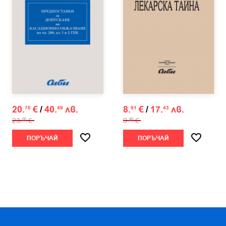
20.
€
/
40.
лв.
8.
€
/
17.
лв.
70
49
91
43
23.
€
9.
€
00
90
ПОРЪЧАЙ
ПОРЪЧАЙ