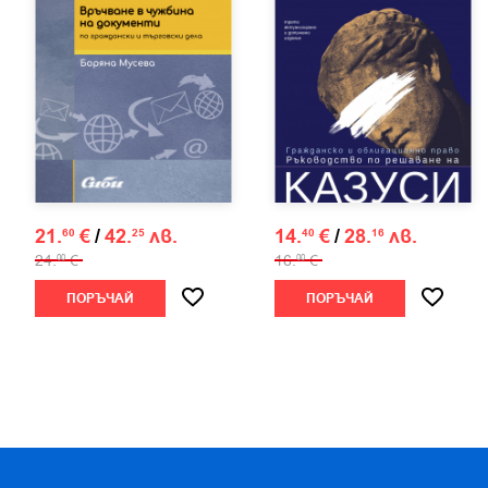
21.
€
/
42.
лв.
14.
€
/
28.
лв.
60
25
40
16
24.
€
16.
€
00
00
ПОРЪЧАЙ
ПОРЪЧАЙ