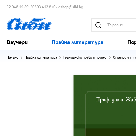
/
/
02 946 19 39
0893 413 870
eshop@sibi.bg
Ваучери
Правна литература
По
Начало
Правна литература
Гражданско право и процес
Статии и сту