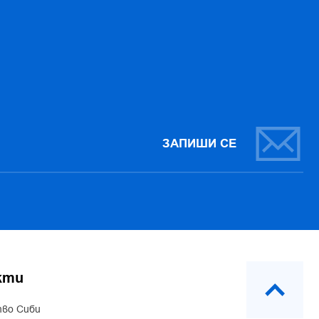
ЗАПИШИ СЕ
кти
во Сиби