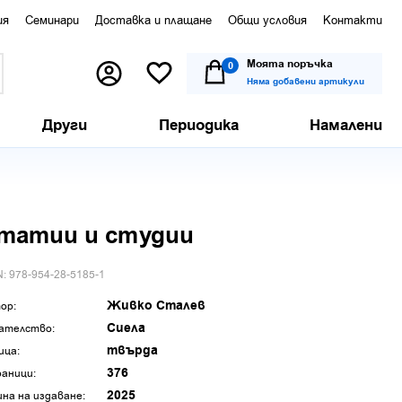
ия
Семинари
Доставка и плащане
Общи условия
Контакти
Моята поръчка
0
Няма добавени артикули
Други
Периодика
Намалени
татии и студии
N: 978-954-28-5185-1
Живко Сталев
ор:
Сиела
ателство:
твърда
ица:
376
аници:
2025
ина на издаване: