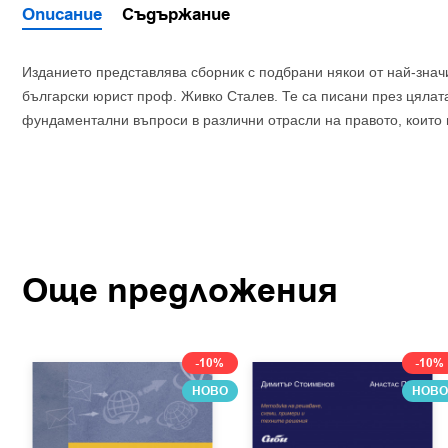
Описание
Съдържание
Изданието представлява сборник с подбрани някои от най-значи
български юрист проф. Живко Сталев. Те са писани през цялат
фундаментални въпроси в различни отрасли на правото, които 
Още предложения
-10%
-10%
НОВО
НОВО