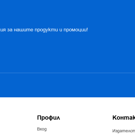
ия за нашите продукти и промоции!
Профил
Конта
Вход
Издателст