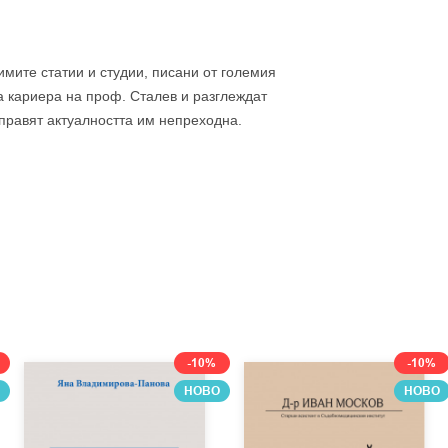
мите статии и студии, писани от големия
а кариера на проф. Сталев и разглеждат
правят актуалността им непреходна.
-10%
-10%
НОВО
НОВО