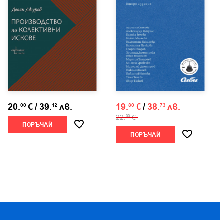
20.
€
/
39.
лв.
19.
€
/
38.
лв.
00
12
80
73
22.
€
00
ПОРЪЧАЙ
ПОРЪЧАЙ