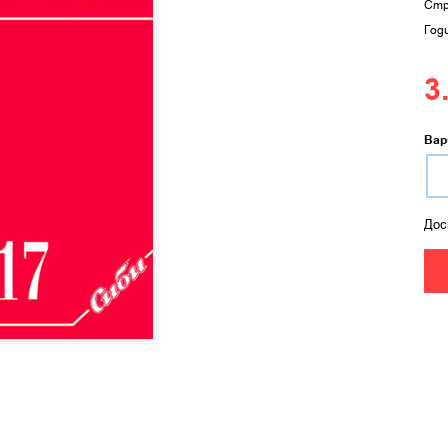
Стр
Год
3
Вар
Дос