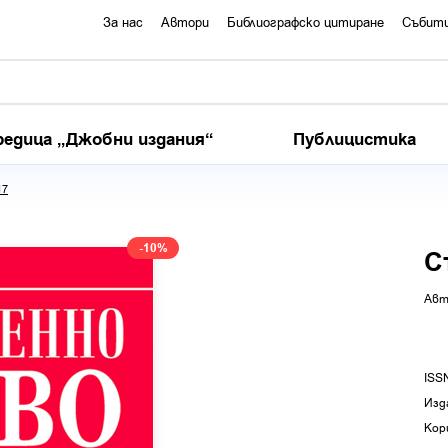
За нас
Автори
Библиографско цитиране
Събит
редица „Джобни издания“
Публицистика
17
-10%
С
Авт
ISS
Изд
Кор