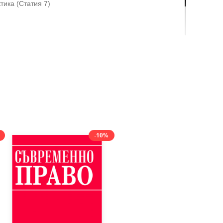
тика (Статия 7)
-10%