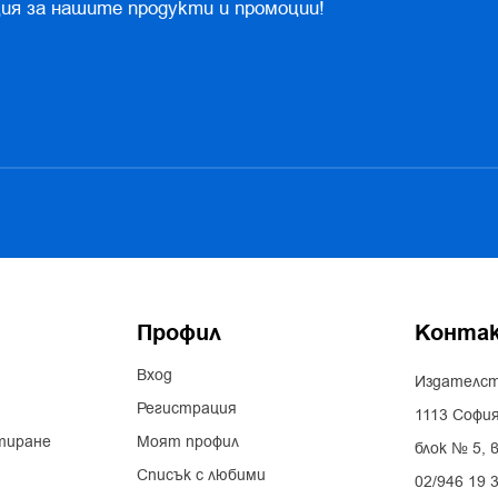
ия за нашите продукти и промоции!
Профил
Конта
Вход
Издателст
Регистрация
1113 София
тиране
Моят профил
блок № 5, в
Списък с любими
02/946 19 