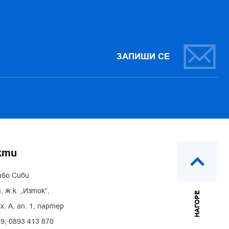
ЗАПИШИ СЕ
кти
во Сиби
, ж.к. „Изток“,
НАГОРЕ
х. А, ап. 1, партер
39; 0893 413 870