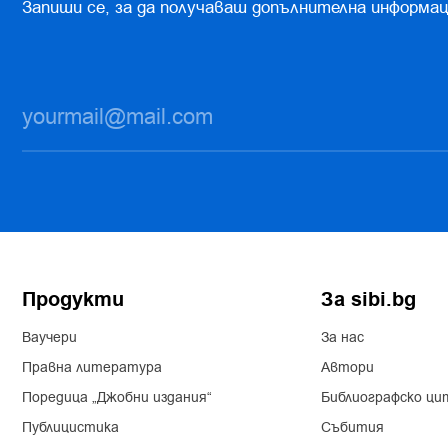
Запиши се, за да получаваш допълнителна информац
Продукти
За sibi.bg
Ваучери
За нас
Правна литература
Автори
Поредица „Джобни издания“
Библиографско ци
Публицистика
Събития