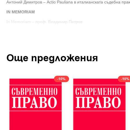
Антоний Димитров – Actio Pauliana в италианската съдебна прак
IN MEMORIAM
In Memoriam – проф. Владимир Петров
Още предложения
-10%
-10%