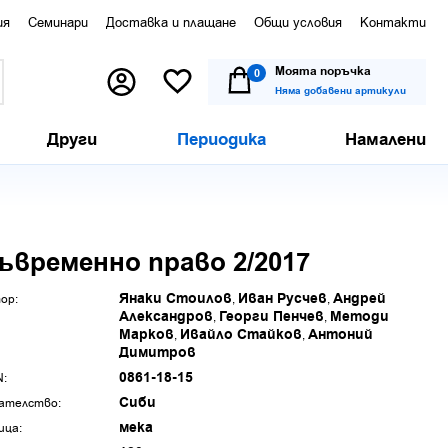
ия
Семинари
Доставка и плащане
Общи условия
Контакти
Моята поръчка
0
Няма добавени артикули
Други
Периодика
Намалени
ъвременно право 2/2017
Янаки Стоилов
Иван Русчев
Андрей
ор:
Александров
Георги Пенчев
Методи
Марков
Ивайло Стайков
Антоний
Димитров
0861-18-15
N:
Сиби
ателство:
мека
ица: