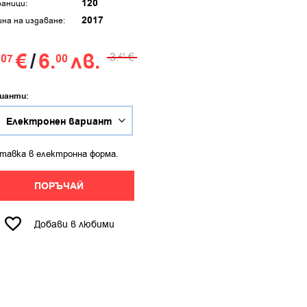
120
аници:
2017
ина на издаване:
.
€
/
6.
лв.
3.
€
07
00
41
ианти:
тавка в електронна форма.
ПОРЪЧАЙ
Добави в любими