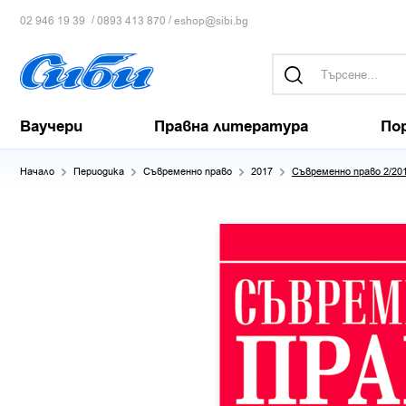
/
/
02 946 19 39
0893 413 870
eshop@sibi.bg
Ваучери
Правна литература
По
Начало
Периодика
Съвременно право
2017
Съвременно право 2/20